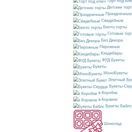
Торт под кл
Детские тор
Праздничные
Свадебные
Бенто торты
Готовые тор
Без Декора
Пирожные
Кэндибары
ФУД Букеты
Букеты
МоноБукеты
Элитный Бу
Букеты-Сер
в Коробке
в Корзине
Букеты Баблс
Шоколад