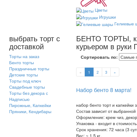
Цветы
Игрушки
Гелиевые 
выбрать торт с
БЕНТО ТОРТЫ, кап
доставкой
курьером в руки 
Торты на заказ
Сортировать по:
Бенто торты
Праздничные торты
«
1
2
3
»
Детские торты
Торты под ключ
Свадебные торты
Набор бенто 8 марта!
Торты без декора с
Надписью
набор бенто торт и капкейки 
Пирожные, Капкейки
Состав зависит от выбранной
Пряники, Кендибары
Оформление: крем чиз, декор 
Упаковка - входит в стоимость
Срок хранения: 72 часа (3 суто
Вес: ~ 1,5 кг.