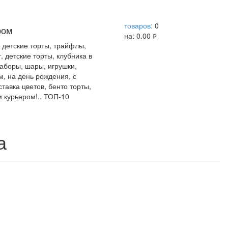
help центр
товаров:
0
ром
на:
0.00
руб.
, детские торты, трайфлы,
, детские торты, клубника в
наборы, шары, игрушки,
м, на день рождения, с
тавка цветов, бенто торты,
м курьером!.. ТОП-10
а