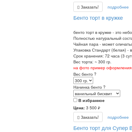
Заказать!
подробнее
Бенто торт в кружке
бенто торт в кружке - это неб
Полностью натуральный соста
Чайная пара - может оличатьс
Упаковка Стандарт (белая) - 
Срок хранения: 72 часа (3 суто
Вес торта: ~ 300 гр.
на фото пример оформления б
Вес бенто
?
Начинка бенто
?
В избранное
Цена:
3 500
руб.
Заказать!
подробнее
Бенто торт для Супер 