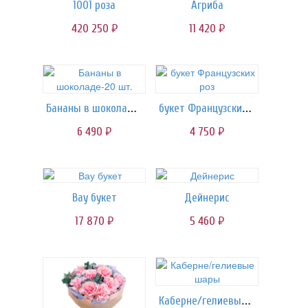
1001 роза
Агриба
420 250
11 420
руб.
руб.
Бананы в шоколаде-20 шт.
букет Французских роз
6 490
4 750
руб.
руб.
Вау букет
Дейнерис
17 870
5 460
руб.
руб.
Каберне/гелиевые шары