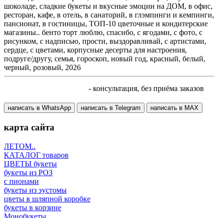
шоколаде, сладкие букеты и вкусные эмоции на ДОМ, в офис,
ресторан, кафе, в отель, в санаторий, в глэмпинги и кемпинги,
пансионат, в гостиницы, ТОП-10 цветочные и кондитерские
магазины.. бенто торт люблю, спасибо, с ягодами, с фото, с
рисунком, с надписью, прости, выздоравливай, с артистами,
сердце, с цветами, корпусные десерты для настроения,
подруге/другу, семья, гороскоп, новый год, красный, белый,
черный, розовый, 2026
+7 905 410 70 10
- консультация, без приёма заказов
написать в WhatsApp
написать в Telegram
написать в МАХ
карта сайта
ЛЕТОМ..
КАТАЛОГ товаров
ЦВЕТЫ букеты
букеты из РОЗ
с пионами
букеты из эустомы
цветы в шляпной коробке
букеты в корзине
Монобукеты