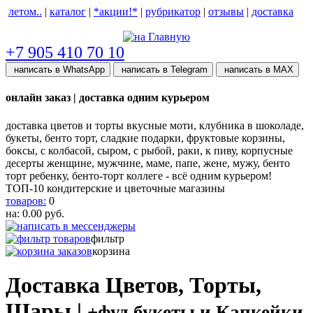
летом..
|
каталог
|
*акции!*
|
рубрикатор
|
отзывы
|
доставка
help центр
+7 905 410 70 10
написать в WhatsApp
написать в Telegram
написать в МАХ
онлайн заказ | доставка одним курьером
доставка цветов и торты вкусные моти, клубника в шоколаде,
букеты, бенто торт, сладкие подарки, фруктовые корзины,
боксы, с колбасой, сыром, с рыбой, раки, к пиву, корпусные
десерты женщине, мужчине, маме, папе, жене, мужу, бенто
торт ребенку, бенто-торт коллеге - всё одним курьером!
ТОП-10 кондитерские и цветочные магазины
товаров:
0
на:
0.00
руб.
фильтр
корзина
Доставка Цветов, Торты,
Шары |
+фуд букеты и Капкейки