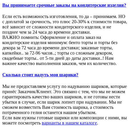
Вы принимаете срочные заказы на кондитерские изделия?
Если есть возможность изготовления, то да – принимаем. НО
с доплатой за срочность, это плюс 20-30% к стоимости товара,
всё зависит от сложности кондитерского изделия, и не
позднее чем за 24 часа до времени доставки.
ВАЖНО помнить: Оформление и оплата заказ на
кондитерские изделия минимум: бенто торты и торты без
декора за 72 часа до времени доставки; заказные торты,
капкейки.. за 72-96 часов..; торты со сложным декором,
свадебные торты.. от 5-ти дней до даты доставки..! Нам
важнее качество выполнения заказов, чем их количество.
Сколько стоит надуть мои шарики?
Мы не предоставляем услугу по надуванию шариков, которые
принёс Заказчик/Клиент. Это связано с тем, что мы не можем
гарантировать качество ваших шариков, и не готовы нести
убытки в случае, если шарик лопнет при надувании. Мы не
сможем возместить Вам стоимость шарика, а стоимость
потраченного гелия останется нашим убытком.
Если вам нужны готовые шарики или композиции с ними, вы
можете посмотреть
варианты в нашем каталоге
.