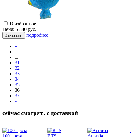
В избранное
Цена:
5 840
руб.
подробнее
Заказать!
«
1
...
31
32
33
34
35
36
37
»
сейчас смотрят.. с доставкой
1001 роза
BTS
Агриба