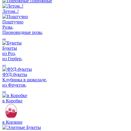
Пирожные
Летом..!
Поштучно
Розы
,
Пионовидные розы
,
...
Букеты
из Роз
,
из Гербер
,
...
ФУД-букеты
Клубника в шоколаде
,
из Фруктов
,
...
в Коробке
в Корзине