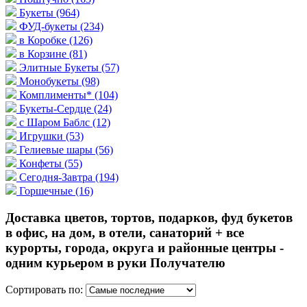
Букеты
(964)
ФУД-букеты
(234)
в Коробке
(126)
в Корзине
(81)
Элитные Букеты
(57)
Монобукеты
(98)
Комплименты*
(104)
Букеты-Сердце
(24)
с Шаром Баблс
(12)
Игрушки
(53)
Гелиевые шары
(56)
Конфеты
(55)
Сегодня-Завтра
(194)
Горшечные
(16)
Доставка цветов, тортов, подарков, фуд букетов
в офис, на дом, в отели, санаторий + все
курорты, города, округа и районные центры -
одним курьером в руки Получателю
Сортировать по: