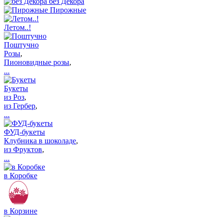
без Декора
Пирожные
Летом..!
Поштучно
Розы
,
Пионовидные розы
,
...
Букеты
из Роз
,
из Гербер
,
...
ФУД-букеты
Клубника в шоколаде
,
из Фруктов
,
...
в Коробке
в Корзине