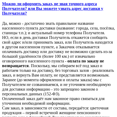
Можно ли оформить заказ, не зная точного адреса
Получателя? или Вы можете узнать адрес доставки у
Получателя?
Да, можно - достаточно знать правильное название
населенного пункта доставки (название: города, села, посёлка,
станицы т.п.); и актуальный номер телефона Получателя.
НО, если в день доставки Получатель откажется сообщить
свой адрес и/или принимать заказ, или Получатель находится
в другом населенном пункте, а Заказчик отказывается
оплачивать доставку или доставку не возможно сделать из-за
большой удалённости (более 100 км.) от изначально
оговоренного населенного пункта -
оплата по заказу не
возвращается
. Поскольку, мы собираем всё под заказ и
работаем только на доставку, без торговых залов - реализовать
заказ, и вернуть Вам оплату, не представляется возможным.
Заранее (до момента оформления и оплаты заказа) мы с
Получателем не созваниваемся, и не уточняем необходимую
для доставки информацию - это запрещено законом о
персональных данных (152-ФЗ).
Оплаченный заказ даёт нам законное право связаться для
уточнения необходимой информации.
Сам заказ, в зависимости от состава, передаётся: цветочная
продукция – первой встречной женщине пенсионного