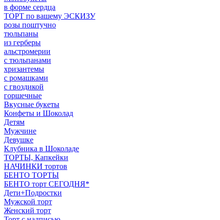
в форме сердца
ТОРТ по вашему ЭСКИЗУ
розы поштучно
тюльпаны
из герберы
альстромерии
с тюльпанами
хризантемы
с ромашками
с гвоздикой
горшечные
Вкусные букеты
Конфеты и Шоколад
Детям
Мужчине
Девушке
Клубника в Шоколаде
ТОРТЫ, Капкейки
НАЧИНКИ тортов
БЕНТО ТОРТЫ
БЕНТО торт СЕГОДНЯ*
Дети+Подростки
Мужской торт
Женский торт
Торт с надписью