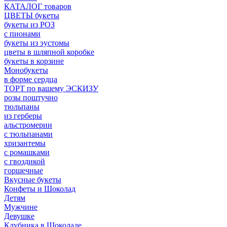
КАТАЛОГ товаров
ЦВЕТЫ букеты
букеты из РОЗ
с пионами
букеты из эустомы
цветы в шляпной коробке
букеты в корзине
Монобукеты
в форме сердца
ТОРТ по вашему ЭСКИЗУ
розы поштучно
тюльпаны
из герберы
альстромерии
с тюльпанами
хризантемы
с ромашками
с гвоздикой
горшечные
Вкусные букеты
Конфеты и Шоколад
Детям
Мужчине
Девушке
Клубника в Шоколаде