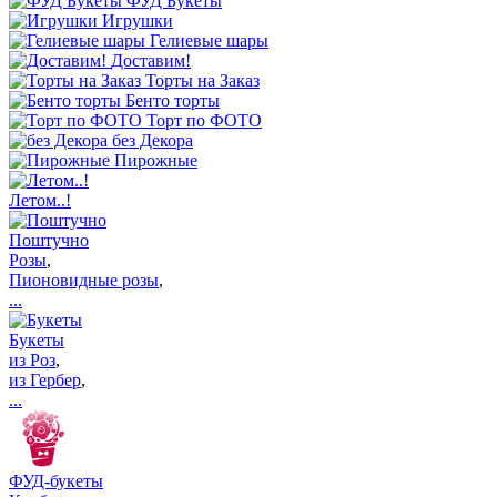
ФУД Букеты
Игрушки
Гелиевые шары
Доставим!
Торты на Заказ
Бенто торты
Торт по ФОТО
без Декора
Пирожные
Летом..!
Поштучно
Розы
,
Пионовидные розы
,
...
Букеты
из Роз
,
из Гербер
,
...
ФУД-букеты