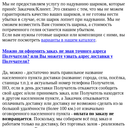
Мы не предоставляем услугу по надуванию шариков, которые
принёс Заказчик/Клиент. Это связано с тем, что мы не можем
гарантировать качество ваших шариков, и не готовы нести
убытки в случае, если шарик лопнет при надувании. Мы не
сможем возместить Вам стоимость шарика, а стоимость
потраченного гелия останется нашим убытком.
Если вам нужны готовые шарики или композиции с ними, вы
можете посмотреть
варианты в нашем каталоге
.
Можно ли оформить заказ, не зная точного адреса
Получателя? или Вы можете узнать адрес доставки у
Получателя?
Да, можно - достаточно знать правильное название
населенного пункта доставки (название: города, села, посёлка,
станицы т.п.); и актуальный номер телефона Получателя.
НО, если в день доставки Получатель откажется сообщить
свой адрес и/или принимать заказ, или Получатель находится
в другом населенном пункте, а Заказчик отказывается
оплачивать доставку или доставку не возможно сделать из-за
большой удалённости (более 100 км.) от изначально
оговоренного населенного пункта -
оплата по заказу не
возвращается
. Поскольку, мы собираем всё под заказ и
работаем только на доставку, без торговых залов - реализовать