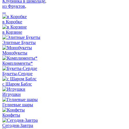
Клубника в шоколаде
,
из Фруктов
,
...
в Коробке
в Корзине
Элитные Букеты
Монобукеты
Комплименты*
Букеты-Сердце
с Шаром Баблс
Игрушки
Гелиевые шары
Конфеты
Сегодня-Завтра