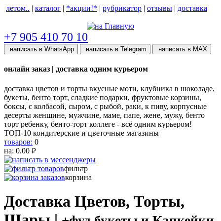
летом..
|
каталог
|
*акции!*
|
рубрикатор
|
отзывы
|
доставка
help центр
+7 905 410 70 10
написать в WhatsApp
написать в Telegram
написать в МАХ
онлайн заказ | доставка одним курьером
доставка цветов и торты вкусные моти, клубника в шоколаде,
букеты, бенто торт, сладкие подарки, фруктовые корзины,
боксы, с колбасой, сыром, с рыбой, раки, к пиву, корпусные
десерты женщине, мужчине, маме, папе, жене, мужу, бенто
торт ребенку, бенто-торт коллеге - всё одним курьером!
ТОП-10 кондитерские и цветочные магазины
товаров:
0
на:
0.00
руб.
фильтр
корзина
Доставка Цветов, Торты,
Шары |
+фуд букеты и Капкейки