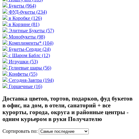
Букеты
(964)
ФУД-букеты
(234)
в Коробке
(126)
в Корзине
(81)
Элитные Букеты
(57)
Монобукеты
(98)
Комплименты*
(104)
Букеты-Сердце
(24)
с Шаром Баблс
(12)
Игрушки
(53)
Гелиевые шары
(56)
Конфеты
(55)
Сегодня-Завтра
(194)
Горшечные
(16)
Доставка цветов, тортов, подарков, фуд букетов
в офис, на дом, в отели, санаторий + все
курорты, города, округа и районные центры -
одним курьером в руки Получателю
Сортировать по: