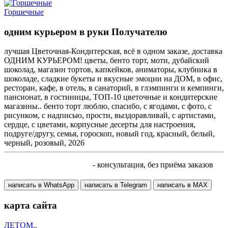
Горшечные
одним курьером в руки Получателю
лучшая Цветочная-Кондитерская, всё в одном заказе, доставка
ОДНИМ КУРЬЕРОМ! цветы, бенто торт, моти, дубайский
шоколад, магазин тортов, капкейков, аниматоры, клубника в
шоколаде, сладкие букеты и вкусные эмоции на ДОМ, в офис,
ресторан, кафе, в отель, в санаторий, в глэмпинги и кемпинги,
пансионат, в гостиницы, ТОП-10 цветочные и кондитерские
магазины.. бенто торт люблю, спасибо, с ягодами, с фото, с
рисунком, с надписью, прости, выздоравливай, с артистами,
сердце, с цветами, корпусные десерты для настроения,
подруге/другу, семья, гороскоп, новый год, красный, белый,
черный, розовый, 2026
+7 905 410 70 10
- консультация, без приёма заказов
написать в WhatsApp
написать в Telegram
написать в МАХ
карта сайта
ЛЕТОМ..