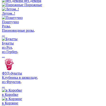
без Декора
Пирожные
Летом..!
Поштучно
Розы
,
Пионовидные розы
,
...
Букеты
из Роз
,
из Гербер
,
...
ФУД-букеты
Клубника в шоколаде
,
из Фруктов
,
...
в Коробке
в Корзине