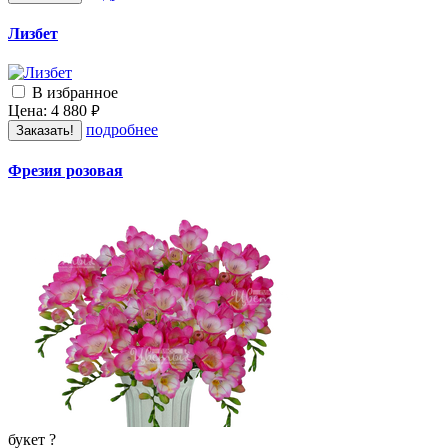
Лизбет
В избранное
Цена:
4 880
руб.
подробнее
Заказать!
Фрезия розовая
букет
?