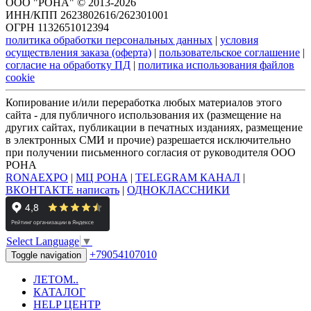
ООО "РОНА" © 2013-2026
ИНН/КПП 2623802616/262301001
ОГРН 1132651012394
политика обработки персональных данных
|
условия
осуществления заказа (оферта)
|
пользовательское соглашение
|
согласие на обработку ПД
|
политика использования файлов
cookie
Копирование и/или переработка любых материалов этого
сайта - для публичного использования их (размещение на
других сайтах, публикации в печатных изданиях, размещение
в электронных СМИ и прочие) разрешается исключительно
при получении письменного согласия от руководителя ООО
РОНА
RONAEXPO
|
МЦ РОНА
|
TELEGRAM КАНАЛ
|
ВКОНТАКТЕ написать
|
ОДНОКЛАССНИКИ
Select Language
▼
+79054107010
Toggle navigation
ЛЕТОМ..
КАТАЛОГ
HELP ЦЕНТР