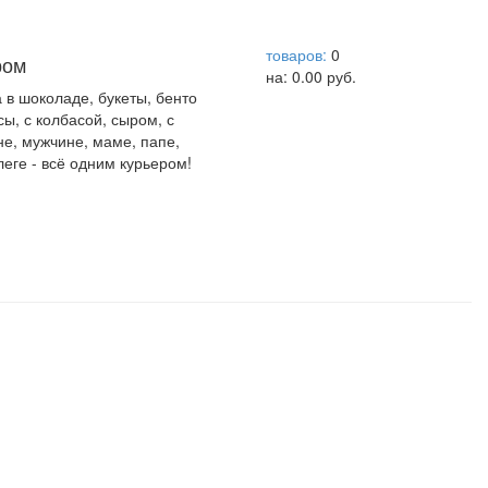
help центр
товаров:
0
ром
на:
0.00
руб.
а в шоколаде, букеты, бенто
сы, с колбасой, сыром, с
не, мужчине, маме, папе,
леге - всё одним курьером!