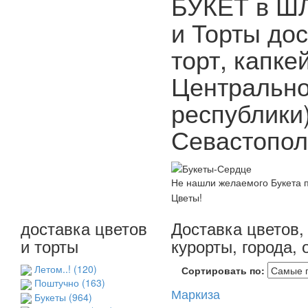
БУКЕТ в Ш
и Торты до
торт, капке
Центрально
республики
Севастополе
Не нашли желаемого Букета п
Цветы!
доставка цветов
Доставка цветов, 
и торты
курорты, города,
Летом..!
(120)
Сортировать по:
Поштучно
(163)
Маркиза
Букеты
(964)