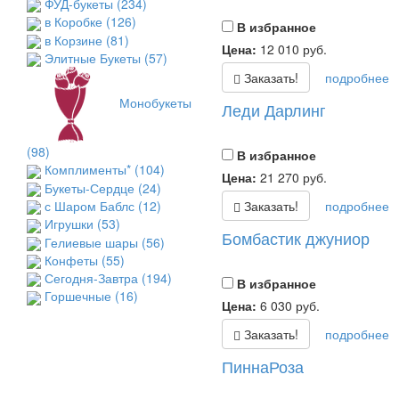
ФУД-букеты
(234)
в Коробке
(126)
В избранное
в Корзине
(81)
Цена:
12 010
руб.
Элитные Букеты
(57)
Заказать!
подробнее
Монобукеты
Леди Дарлинг
(98)
В избранное
Комплименты*
(104)
Цена:
21 270
руб.
Букеты-Сердце
(24)
с Шаром Баблс
(12)
Заказать!
подробнее
Игрушки
(53)
Бомбастик джуниор
Гелиевые шары
(56)
Конфеты
(55)
Сегодня-Завтра
(194)
В избранное
Горшечные
(16)
Цена:
6 030
руб.
Заказать!
подробнее
ПиннаРоза