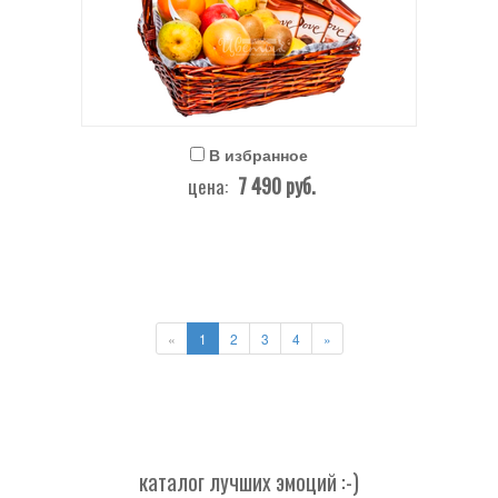
В избранное
7 490
руб.
цена:
«
1
2
3
4
»
каталог лучших эмоций :-)