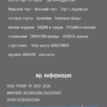
БЕНТО торт СЕГОДНЯ*
Дети+Подростки
Мужской торт
Женский торт
Торт с надписью
готовые торты
Капкейки
Гелиевые Шары
мягкие игрушки
АКЦИИ и скидки
ОТЗЫВЫ и мнения
о компании
ГАРАНТИИ юрлица
ОПЛАТА заказов
о Доставке..
help-центр ЗАКАЗЧИКУ!
корзина ЗАКАЗОВ
контакты
юр. информация
ООО "РОНА" © 2013-2026
ИНН/КПП 2623802616/262301001
ОГРН 1132651012394
политика обработки персональных данных
|
условия