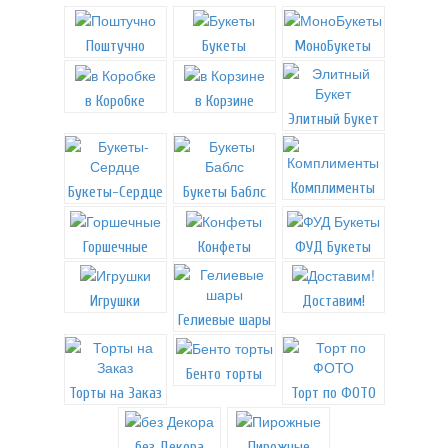
Поштучно
Букеты
МоноБукеты
в Коробке
в Корзине
Элитный Букет
Комплименты
Букеты-Сердце
Букеты Баблс
Горшечные
Конфеты
ФУД Букеты
Игрушки
Доставим!
Гелиевые шары
Бенто торты
Торты на Заказ
Торт по ФОТО
без Декора
Пирожные