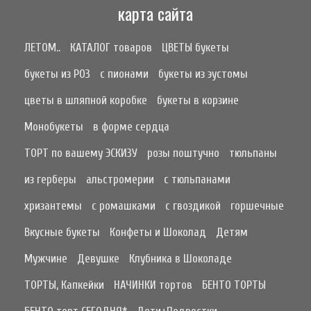
карта сайта
ЛЕТОМ..
КАТАЛОГ товаров
ЦВЕТЫ букеты
букеты из РОЗ
с пионами
букеты из эустомы
цветы в шляпной коробке
букеты в корзине
Монобукеты
в форме сердца
ТОРТ по вашему ЭСКИЗУ
розы поштучно
тюльпаны
из герберы
альстромерии
с тюльпанами
хризантемы
с ромашками
с гвоздикой
горшечные
Вкусные букеты
Конфеты и Шоколад
Детям
Мужчине
Девушке
Клубника в Шоколаде
ТОРТЫ, Капкейки
НАЧИНКИ тортов
БЕНТО ТОРТЫ