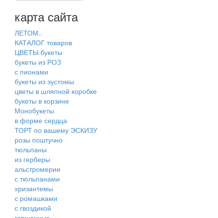
карта сайта
ЛЕТОМ..
КАТАЛОГ товаров
ЦВЕТЫ букеты
букеты из РОЗ
с пионами
букеты из эустомы
цветы в шляпной коробке
букеты в корзине
Монобукеты
в форме сердца
ТОРТ по вашему ЭСКИЗУ
розы поштучно
тюльпаны
из герберы
альстромерии
с тюльпанами
хризантемы
с ромашками
с гвоздикой
горшечные