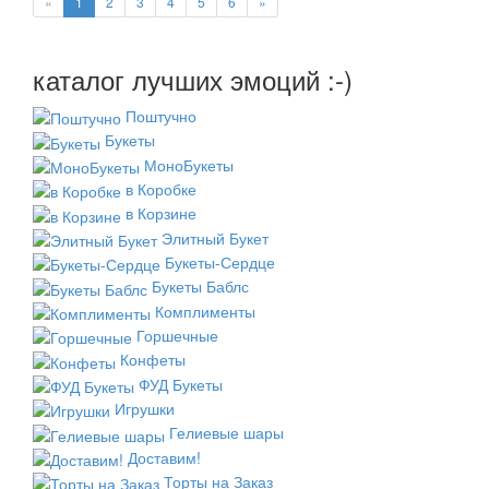
«
1
2
3
4
5
6
»
каталог лучших эмоций :-)
Поштучно
Букеты
МоноБукеты
в Коробке
в Корзине
Элитный Букет
Букеты-Сердце
Букеты Баблс
Комплименты
Горшечные
Конфеты
ФУД Букеты
Игрушки
Гелиевые шары
Доставим!
Торты на Заказ