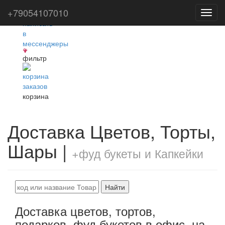
+79054107010
Toggl
navig
фильтр
корзина
Доставка Цветов, Торты,
Шары |
+фуд букеты и Капкейки
Найти
Доставка цветов, тортов,
подарков, фуд букетов в офис, на