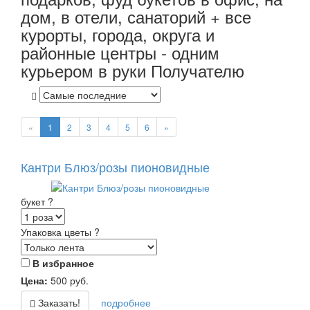
дом, в отели, санаторий + все
курорты, города, округа и
районные центры - одним
курьером в руки Получателю
«
1
2
3
4
5
6
»
Кантри Блюз/розы пионовидные
букет
?
Упаковка цветы
?
В избранное
Цена:
500
руб.
Заказать!
подробнее