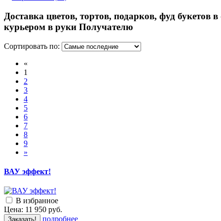
Доставка цветов, тортов, подарков, фуд букетов в
курьером в руки Получателю
Сортировать по:
«
1
2
3
4
5
6
7
8
9
»
ВАУ эффект!
В избранное
Цена:
11 950
руб.
подробнее
Заказать!