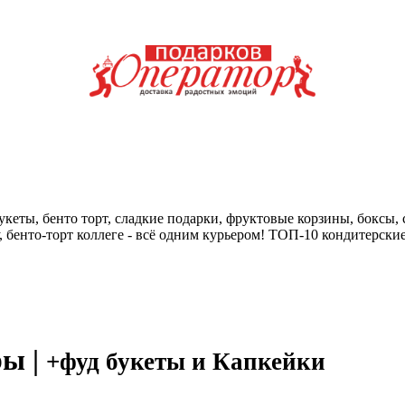
help центр
кеты, бенто торт, сладкие подарки, фруктовые корзины, боксы, с
у, бенто-торт коллеге - всё одним курьером! ТОП-10 кондитерск
ры |
+фуд букеты и Капкейки