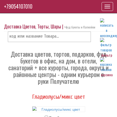
+79054107010
Toggl
navig
Доставка Цветов, Торты, Шары |
+фуд букеты и Капкейки
Доставка цветов, тортов, подарков, фуд
фильтр
букетов в офис, на дом, в отели,
санаторий + все курорты, города, округа и
районные центры - одним курьером в
корзина
руки Получателю
Гладиолусы/микс цвет