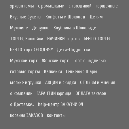
хризантемы
с ромашками
с гвоздикой
горшечные
Вкусные букеты
Конфеты и Шоколад
Детям
Мужчине
Девушке
Клубника в Шоколаде
ТОРТЫ, Капкейки
НАЧИНКИ тортов
БЕНТО ТОРТЫ
БЕНТО торт СЕГОДНЯ*
Дети+Подростки
Мужской торт
Женский торт
Торт с надписью
готовые торты
Капкейки
Гелиевые Шары
мягкие игрушки
АКЦИИ и скидки
ОТЗЫВЫ и мнения
о компании
ГАРАНТИИ юрлица
ОПЛАТА заказов
о Доставке..
help-центр ЗАКАЗЧИКУ!
корзина ЗАКАЗОВ
контакты