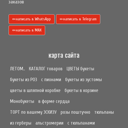
заказов
написать в WhatsApp
написать в Telegram
написать в МАХ
карта сайта
ЛЕТОМ..
КАТАЛОГ товаров
ЦВЕТЫ букеты
букеты из РОЗ
с пионами
букеты из эустомы
цветы в шляпной коробке
букеты в корзине
Монобукеты
в форме сердца
ТОРТ по вашему ЭСКИЗУ
розы поштучно
тюльпаны
из герберы
альстромерии
с тюльпанами