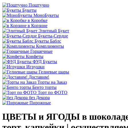
Поштучно
Букеты
МоноБукеты
в Коробке
в Корзине
Элитный Букет
Букеты-Сердце
Букеты Баблс
Комплименты
Горшечные
Конфеты
ФУД Букеты
Игрушки
Гелиевые шары
Доставим!
Торты на Заказ
Бенто торты
Торт по ФОТО
без Декора
Пирожные
ЦВЕТЫ и ЯГОДЫ в шоколаде 
торт, капкейки | осуществляе