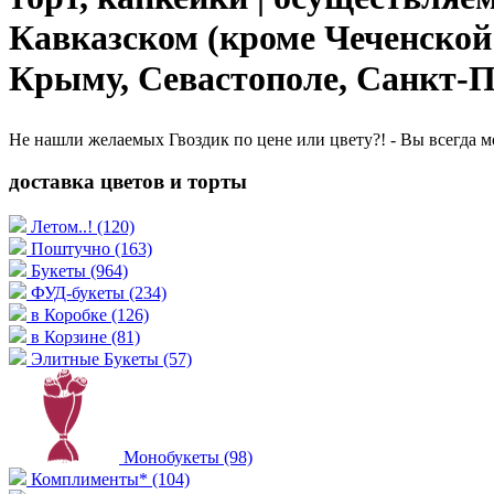
Кавказском (кроме Чеченской
Крыму, Севастополе, Санкт-Пе
Не нашли желаемых Гвоздик по цене или цвету?! - Вы всегда 
доставка цветов и торты
Летом..!
(120)
Поштучно
(163)
Букеты
(964)
ФУД-букеты
(234)
в Коробке
(126)
в Корзине
(81)
Элитные Букеты
(57)
Монобукеты
(98)
Комплименты*
(104)