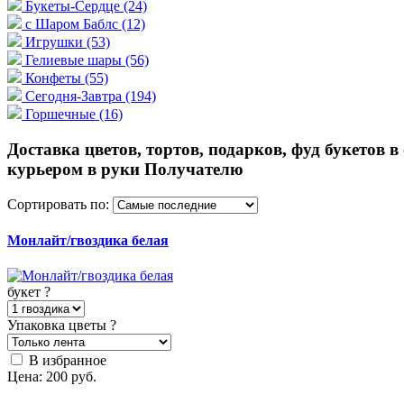
Букеты-Сердце
(24)
с Шаром Баблс
(12)
Игрушки
(53)
Гелиевые шары
(56)
Конфеты
(55)
Сегодня-Завтра
(194)
Горшечные
(16)
Доставка цветов, тортов, подарков, фуд букетов в
курьером в руки Получателю
Сортировать по:
Монлайт/гвоздика белая
букет
?
Упаковка цветы
?
В избранное
Цена:
200
руб.