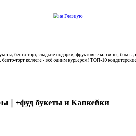
help центр
кеты, бенто торт, сладкие подарки, фруктовые корзины, боксы, с
у, бенто-торт коллеге - всё одним курьером! ТОП-10 кондитерск
ры |
+фуд букеты и Капкейки