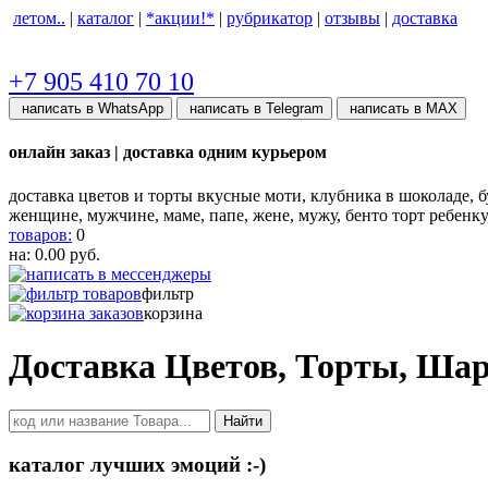
летом..
|
каталог
|
*акции!*
|
рубрикатор
|
отзывы
|
доставка
+7 905 410 70 10
написать в WhatsApp
написать в Telegram
написать в МАХ
онлайн заказ | доставка одним курьером
доставка цветов и торты вкусные моти, клубника в шоколаде, бу
женщине, мужчине, маме, папе, жене, мужу, бенто торт ребенк
товаров:
0
на:
0.00
руб.
фильтр
корзина
Доставка Цветов, Торты, Ша
Найти
каталог лучших эмоций :-)