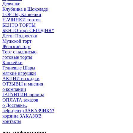
Девушке
Клубника в Шоколаде
ТОРТЫ, Капкейки
НАЧИНКИ тортов
БЕНТО ТОРТЫ
БЕНТО торт СЕГОДНЯ*
Дети+Подростки
Мужской торт
Женский торт
Торт с надписью
готовые торты
Капкейки
Гелиевые Шары
мягкие игрушки
АКЦИИ и скидки
ОТЗЫВЫ и мнения
о компании
ГАРАНТИИ юрлица
ОПЛАТА заказов
о Доставке..
help-центр ЗАКАЗЧИКУ!
корзина ЗАКАЗОВ
контакты
юр. информация