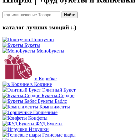
Найти
каталог лучших эмоций :-)
Поштучно
Букеты
МоноБукеты
в Коробке
в Корзине
Элитный Букет
Букеты-Сердце
Букеты Баблс
Комплименты
Горшечные
Конфеты
ФУД Букеты
Игрушки
Гелиевые шары