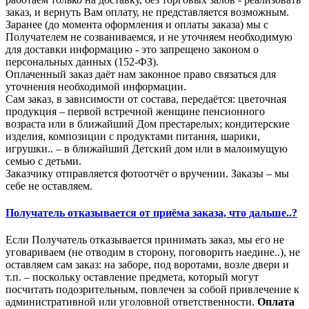
заказ, и вернуть Вам оплату, не представляется возможным.
Заранее (до момента оформления и оплаты заказа) мы с
Получателем не созваниваемся, и не уточняем необходимую
для доставки информацию - это запрещено законом о
персональных данных (152-ФЗ).
Оплаченный заказ даёт нам законное право связаться для
уточнения необходимой информации.
Сам заказ, в зависимости от состава, передаётся: цветочная
продукция – первой встречной женщине пенсионного
возраста или в ближайший Дом престарелых; кондитерские
изделия, композиции с продуктами питания, шарики,
игрушки.. – в ближайший Детский дом или в малоимущую
семью с детьми.
Заказчику отправляется фотоотчёт о вручении. Заказы – мы
себе не оставляем.
Получатель отказывается от приёма заказа, что дальше..?
Если Получатель отказывается принимать заказ, мы его не
уговариваем (не отводим в сторону, поговорить наедине..), не
оставляем сам заказ: на заборе, под воротами, возле двери и
т.п. – поскольку оставление предмета, который могут
посчитать подозрительным, повлечен за собой привлечение к
административной или уголовной ответственности.
Оплата