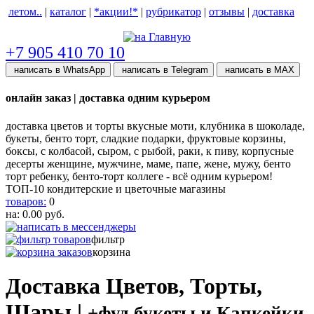
летом..
|
каталог
|
*акции!*
|
рубрикатор
|
отзывы
|
доставка
help центр
+7 905 410 70 10
написать в WhatsApp
написать в Telegram
написать в МАХ
онлайн заказ | доставка одним курьером
доставка цветов и торты вкусные моти, клубника в шоколаде,
букеты, бенто торт, сладкие подарки, фруктовые корзины,
боксы, с колбасой, сыром, с рыбой, раки, к пиву, корпусные
десерты женщине, мужчине, маме, папе, жене, мужу, бенто
торт ребенку, бенто-торт коллеге - всё одним курьером!
ТОП-10 кондитерские и цветочные магазины
товаров:
0
на:
0.00
руб.
фильтр
корзина
Доставка Цветов, Торты,
Шары |
+фуд букеты и Капкейки