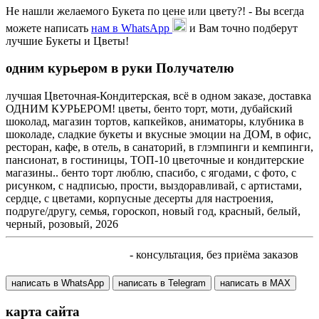
Не нашли желаемого Букета по цене или цвету?! - Вы всегда
можете написать
нам в WhatsApp
и Вам точно подберут
лучшие Букеты и Цветы!
одним курьером в руки Получателю
лучшая Цветочная-Кондитерская, всё в одном заказе, доставка
ОДНИМ КУРЬЕРОМ! цветы, бенто торт, моти, дубайский
шоколад, магазин тортов, капкейков, аниматоры, клубника в
шоколаде, сладкие букеты и вкусные эмоции на ДОМ, в офис,
ресторан, кафе, в отель, в санаторий, в глэмпинги и кемпинги,
пансионат, в гостиницы, ТОП-10 цветочные и кондитерские
магазины.. бенто торт люблю, спасибо, с ягодами, с фото, с
рисунком, с надписью, прости, выздоравливай, с артистами,
сердце, с цветами, корпусные десерты для настроения,
подруге/другу, семья, гороскоп, новый год, красный, белый,
черный, розовый, 2026
+7 905 410 70 10
- консультация, без приёма заказов
написать в WhatsApp
написать в Telegram
написать в МАХ
карта сайта