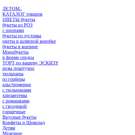
ЛЕТОМ..
КАТАЛОГ товаров
ЦВЕТЫ букеты
букеты из РОЗ
с пионами
букеты из эустомы
цветы в шляпной коробке
букеты в корзине
Монобукеты
в форме сердца
ТОРТ по вашему ЭСКИЗУ
розы поштучно
тюльпаны
из герберы
альстромерии
с тюльпанами
хризантемы
с ромашками
с гвоздикой
горшечные
Вкусные букеты
Конфеты и Шоколад
Детям
Мужчине