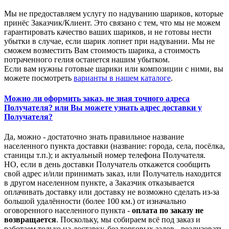
Мы не предоставляем услугу по надуванию шариков, которые
принёс Заказчик/Клиент. Это связано с тем, что мы не можем
гарантировать качество ваших шариков, и не готовы нести
убытки в случае, если шарик лопнет при надувании. Мы не
сможем возместить Вам стоимость шарика, а стоимость
потраченного гелия останется нашим убытком.
Если вам нужны готовые шарики или композиции с ними, вы
можете посмотреть
варианты в нашем каталоге
.
Можно ли оформить заказ, не зная точного адреса
Получателя? или Вы можете узнать адрес доставки у
Получателя?
Да, можно - достаточно знать правильное название
населенного пункта доставки (название: города, села, посёлка,
станицы т.п.); и актуальный номер телефона Получателя.
НО, если в день доставки Получатель откажется сообщить
свой адрес и/или принимать заказ, или Получатель находится
в другом населенном пункте, а Заказчик отказывается
оплачивать доставку или доставку не возможно сделать из-за
большой удалённости (более 100 км.) от изначально
оговоренного населенного пункта -
оплата по заказу не
возвращается
. Поскольку, мы собираем всё под заказ и
работаем только на доставку, без торговых залов - реализовать