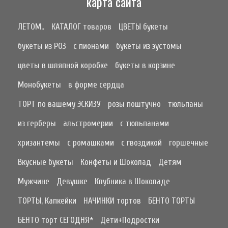
карта сайта
ЛЕТОМ..
КАТАЛОГ товаров
ЦВЕТЫ букеты
букеты из РОЗ
с пионами
букеты из эустомы
цветы в шляпной коробке
букеты в корзине
Монобукеты
в форме сердца
ТОРТ по вашему ЭСКИЗУ
розы поштучно
тюльпаны
из герберы
альстромерии
с тюльпанами
хризантемы
с ромашками
с гвоздикой
горшечные
Вкусные букеты
Конфеты и Шоколад
Детям
Мужчине
Девушке
Клубника в Шоколаде
ТОРТЫ, Капкейки
НАЧИНКИ тортов
БЕНТО ТОРТЫ
БЕНТО торт СЕГОДНЯ*
Дети+Подростки