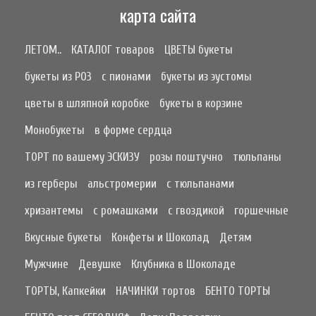
карта сайта
ЛЕТОМ..
КАТАЛОГ товаров
ЦВЕТЫ букеты
букеты из РОЗ
с пионами
букеты из эустомы
цветы в шляпной коробке
букеты в корзине
Монобукеты
в форме сердца
ТОРТ по вашему ЭСКИЗУ
розы поштучно
тюльпаны
из герберы
альстромерии
с тюльпанами
хризантемы
с ромашками
с гвоздикой
горшечные
Вкусные букеты
Конфеты и Шоколад
Детям
Мужчине
Девушке
Клубника в Шоколаде
ТОРТЫ, Капкейки
НАЧИНКИ тортов
БЕНТО ТОРТЫ