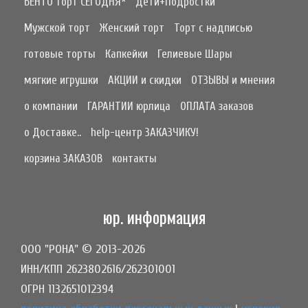
БЕНТО торт СЕГОДНЯ*
Дети+Подростки
Мужской торт
Женский торт
Торт с надписью
готовые торты
Капкейки
Гелиевые Шары
мягкие игрушки
АКЦИИ и скидки
ОТЗЫВЫ и мнения
о компании
ГАРАНТИИ юрлица
ОПЛАТА заказов
о Доставке..
help-центр ЗАКАЗЧИКУ!
корзина ЗАКАЗОВ
контакты
юр. информация
ООО "РОНА" © 2013-2026
ИНН/КПП 2623802616/262301001
ОГРН 1132651012394