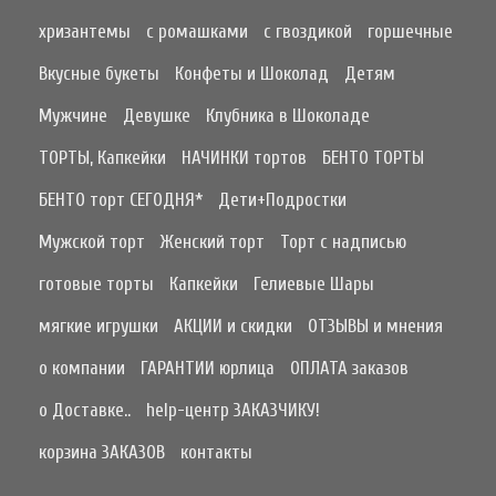
хризантемы
с ромашками
с гвоздикой
горшечные
Вкусные букеты
Конфеты и Шоколад
Детям
Мужчине
Девушке
Клубника в Шоколаде
ТОРТЫ, Капкейки
НАЧИНКИ тортов
БЕНТО ТОРТЫ
БЕНТО торт СЕГОДНЯ*
Дети+Подростки
Мужской торт
Женский торт
Торт с надписью
готовые торты
Капкейки
Гелиевые Шары
мягкие игрушки
АКЦИИ и скидки
ОТЗЫВЫ и мнения
о компании
ГАРАНТИИ юрлица
ОПЛАТА заказов
о Доставке..
help-центр ЗАКАЗЧИКУ!
корзина ЗАКАЗОВ
контакты