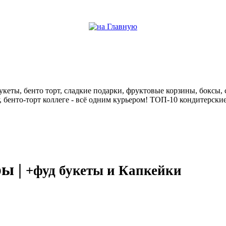
help центр
кеты, бенто торт, сладкие подарки, фруктовые корзины, боксы, с
у, бенто-торт коллеге - всё одним курьером! ТОП-10 кондитерск
ры |
+фуд букеты и Капкейки