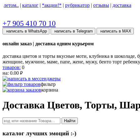
летом..
|
каталог
|
*акции!*
|
рубрикатор
|
отзывы
|
доставка
+7 905 410 70 10
написать в WhatsApp
написать в Telegram
написать в МАХ
онлайн заказ | доставка одним курьером
доставка цветов и торты вкусные моти, клубника в шоколаде, бу
женщине, мужчине, маме, папе, жене, мужу, бенто торт ребенк
товаров:
0
на:
0.00
руб.
фильтр
корзина
Доставка Цветов, Торты, Ша
Найти
каталог лучших эмоций :-)