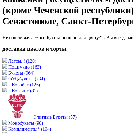
(кроме Чеченской республики
Севастополе, Санкт-Петербург
Не нашли желаемого Букета по цене или цвету?! - Вы всегда м
доставка цветов и торты
Летом..!
(120)
Поштучно
(163)
Букеты
(964)
ФУД-букеты
(234)
в Коробке
(126)
в Корзине
(81)
Элитные Букеты
(57)
Монобукеты
(98)
Комплименты*
(104)