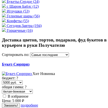
Букеты-Сердце
(24)
с Шаром Баблс
(12)
Игрушки
(53)
Гелиевые шары
(56)
Конфеты
(55)
Сегодня-Завтра
(194)
Горшечные
(16)
Доставка цветов, тортов, подарков, фуд букетов в
курьером в руки Получателю
Сортировать по:
Букет-Сюрприз
Хит
Новинка
бюджет:
?
общая гамма:
?
В избранное
Цена:
5 000
руб.
подробнее
Заказать!