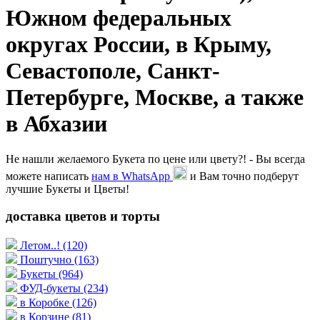
Южном федеральных
округах России, в Крыму,
Севастополе, Санкт-
Петербурге, Москве, а также
в Абхазии
Не нашли желаемого Букета по цене или цвету?! - Вы всегда
можете написать
нам в WhatsApp
и Вам точно подберут
лучшие Букеты и Цветы!
доставка цветов и торты
Летом..!
(120)
Поштучно
(163)
Букеты
(964)
ФУД-букеты
(234)
в Коробке
(126)
в Корзине
(81)