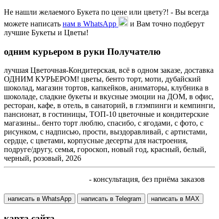
Не нашли желаемого Букета по цене или цвету?! - Вы всегда
можете написать
нам в WhatsApp
и Вам точно подберут
лучшие Букеты и Цветы!
одним курьером в руки Получателю
лучшая Цветочная-Кондитерская, всё в одном заказе, доставка
ОДНИМ КУРЬЕРОМ! цветы, бенто торт, моти, дубайский
шоколад, магазин тортов, капкейков, аниматоры, клубника в
шоколаде, сладкие букеты и вкусные эмоции на ДОМ, в офис,
ресторан, кафе, в отель, в санаторий, в глэмпинги и кемпинги,
пансионат, в гостиницы, ТОП-10 цветочные и кондитерские
магазины.. бенто торт люблю, спасибо, с ягодами, с фото, с
рисунком, с надписью, прости, выздоравливай, с артистами,
сердце, с цветами, корпусные десерты для настроения,
подруге/другу, семья, гороскоп, новый год, красный, белый,
черный, розовый, 2026
+7 905 410 70 10
- консультация, без приёма заказов
написать в WhatsApp
написать в Telegram
написать в МАХ
карта сайта