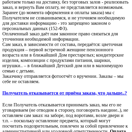
работаем только на доставку, без торговых залов - реализовать
заказ, и вернуть Вам оплату, не представляется возможным.
Заранее (до момента оформления и оплаты заказа) мы с
Получателем не созваниваемся, и не уточняем необходимую
для доставки информацию - это запрещено законом о
персональных данных (152-ФЗ).
Оплаченный заказ даёт нам законное право связаться для
уточнения необходимой информации.
Сам заказ, в зависимости от состава, передаётся: цветочная
продукция – первой встречной женщине пенсионного
возраста или в ближайший Дом престарелых; кондитерские
изделия, композиции с продуктами питания, шарики,
игрушки.. – в ближайший Детский дом или в малоимущую
семью с детьми.
Заказчику отправляется фотоотчёт о вручении. Заказы – мы
себе не оставляем.
Получатель отказывается от приёма заказа, что дальше..?
Если Получатель отказывается принимать заказ, мы его не
уговариваем (не отводим в сторону, поговорить наедине..), не
оставляем сам заказ: на заборе, под воротами, возле двери и
т.п. – поскольку оставление предмета, который могут
посчитать подозрительным, повлечен за собой привлечение к
административной или уголовной ответственности.
Оплата