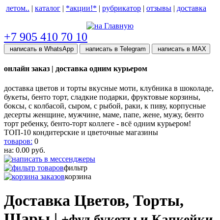
летом..
|
каталог
|
*акции!*
|
рубрикатор
|
отзывы
|
доставка
help центр
+7 905 410 70 10
написать в WhatsApp
написать в Telegram
написать в МАХ
онлайн заказ | доставка одним курьером
доставка цветов и торты вкусные моти, клубника в шоколаде,
букеты, бенто торт, сладкие подарки, фруктовые корзины,
боксы, с колбасой, сыром, с рыбой, раки, к пиву, корпусные
десерты женщине, мужчине, маме, папе, жене, мужу, бенто
торт ребенку, бенто-торт коллеге - всё одним курьером!
ТОП-10 кондитерские и цветочные магазины
товаров:
0
на:
0.00
руб.
фильтр
корзина
Доставка Цветов, Торты,
Шары |
+фуд букеты и Капкейки