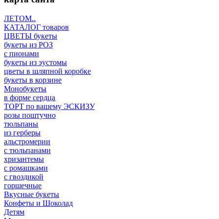
ЛЕТОМ..
КАТАЛОГ товаров
ЦВЕТЫ букеты
букеты из РОЗ
с пионами
букеты из эустомы
цветы в шляпной коробке
букеты в корзине
Монобукеты
в форме сердца
ТОРТ по вашему ЭСКИЗУ
розы поштучно
тюльпаны
из герберы
альстромерии
с тюльпанами
хризантемы
с ромашками
с гвоздикой
горшечные
Вкусные букеты
Конфеты и Шоколад
Детям