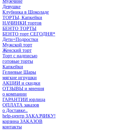
Мужчине
Девушке
Клубника в Шоколаде
ТОРТЫ, Капкейки
НАЧИНКИ тортов
БЕНТО ТОРТЫ
БЕНТО торт СЕГОДНЯ*
Дети+Подростки
Мужской торт
Женский торт
Торт с надписью
готовые торты
Капкейки
Гелиевые Шары
мягкие игрушки
АКЦИИ и скидки
ОТЗЫВЫ и мнения
о компании
ГАРАНТИИ юрлица
ОПЛАТА заказов
о Доставке..
help-центр ЗАКАЗЧИКУ!
корзина ЗАКАЗОВ
контакты