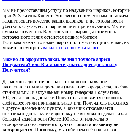
Мы не предоставляем услугу по надуванию шариков, которые
принёс Заказчик/Клиент. Это связано с тем, что мы не можем
гарантировать качество ваших шариков, и не готовы нести
убытки в случае, если шарик лопнет при надувании. Мы не
сможем возместить Вам стоимость шарика, а стоимость
потраченного гелия останется нашим убытком.
Если вам нужны готовые шарики или композиции с ними, вы
можете посмотреть
варианты в нашем каталоге
.
Можно ли оформить заказ, не зная точного адреса
Получателя? или Вы можете узнать адрес доставки у
Получателя?
Да, можно - достаточно знать правильное название
населенного пункта доставки (название: города, села, посёлка,
станицы т.п.); и актуальный номер телефона Получателя.
НО, если в день доставки Получатель откажется сообщить
свой адрес и/или принимать заказ, или Получатель находится
в другом населенном пункте, а Заказчик отказывается
оплачивать доставку или доставку не возможно сделать из-за
большой удалённости (более 100 км.) от изначально
оговоренного населенного пункта -
оплата по заказу не
возвращается
. Поскольку, мы собираем всё под заказ и