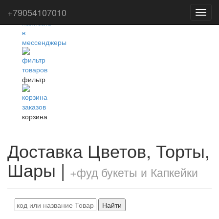
+79054107010
Toggl
navig
фильтр
корзина
Доставка Цветов, Торты,
Шары |
+фуд букеты и Капкейки
Найти