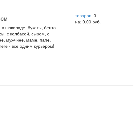
help центр
товаров:
0
ром
на:
0.00
руб.
а в шоколаде, букеты, бенто
сы, с колбасой, сыром, с
не, мужчине, маме, папе,
леге - всё одним курьером!