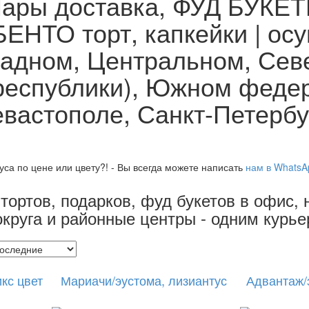
ры доставка, ФУД БУКЕТЫ
БЕНТО торт, капкейки | ос
адном, Центральном, Севе
республики), Южном федер
вастополе, Санкт-Петербур
са по цене или цвету?! - Вы всегда можете написать
нам в Whats
тортов, подарков, фуд букетов в офис, н
 округа и районные центры - одним курь
кс цвет
Мариачи/эустома, лизиантус
Адвантаж/