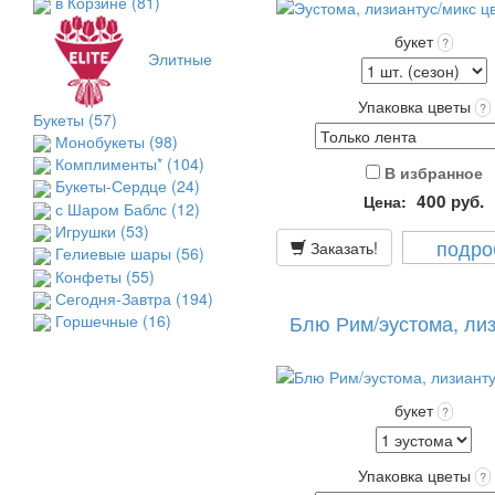
в Корзине
(81)
букет
?
Элитные
Упаковка цветы
?
Букеты
(57)
Монобукеты
(98)
Комплименты*
(104)
В избранное
Букеты-Сердце
(24)
400
руб.
Цена:
с Шаром Баблс
(12)
Игрушки
(53)
подро
Заказать!
Гелиевые шары
(56)
Конфеты
(55)
Сегодня-Завтра
(194)
Блю Рим/эустома, ли
Горшечные
(16)
букет
?
Упаковка цветы
?