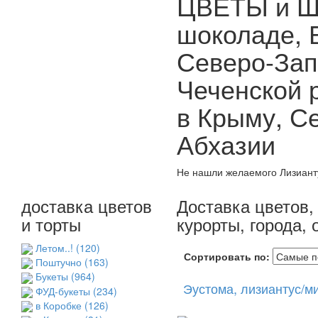
ЦВЕТЫ и Ша
шоколаде, 
Северо-Зап
Чеченской 
в Крыму, Се
Абхазии
Не нашли желаемого Лизианту
доставка цветов
Доставка цветов, 
и торты
курорты, города,
Летом..!
(120)
Сортировать по:
Поштучно
(163)
Букеты
(964)
Эустома, лизиантус/ми
ФУД-букеты
(234)
в Коробке
(126)