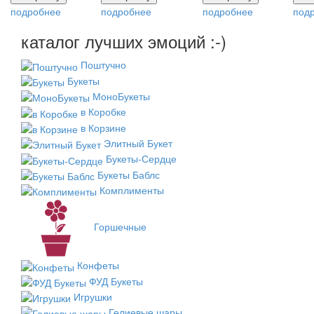
подробнее
подробнее
подробнее
под
каталог лучших эмоций :-)
Поштучно
Букеты
МоноБукеты
в Коробке
в Корзине
Элитный Букет
Букеты-Сердце
Букеты Баблс
Комплименты
Горшечные
Конфеты
ФУД Букеты
Игрушки
Гелиевые шары