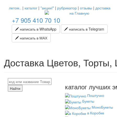
летом..
|
каталог
|
*акции!*
|
рубрикатор
|
отзывы
|
доставка
+7 905 410 70 10
написать в WhatsApp
написать в Telegram
написать в МАХ
Доставка Цветов, Торты,
каталог лучших э
Найти
Поштучно
Букеты
МоноБукеты
в Коробке