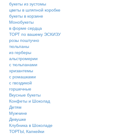
букеты из эустомы
цветы в шляпной коробке
букеты в корзине
Монобукеты
в форме сердца
ТОРТ по вашему ЭСКИЗУ
розы поштучно
тюльпаны
из герберы
альстромерии
с тюльпанами
хризантемы
с ромашками
с гвоздикой
горшечные
Вкусные букеты
Конфеты и Шоколад
Детям
Мужчине
Девушке
Клубника в Шоколаде
ТОРТЫ, Капкейки