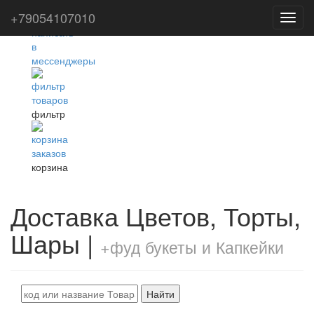
+79054107010
Toggl
navig
фильтр
корзина
Доставка Цветов, Торты,
Шары |
+фуд букеты и Капкейки
Найти