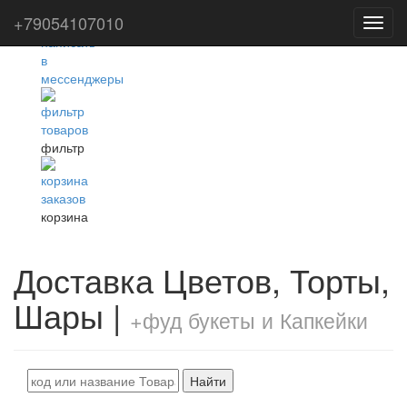
+79054107010
Toggl
navig
фильтр
корзина
Доставка Цветов, Торты,
Шары |
+фуд букеты и Капкейки
Найти