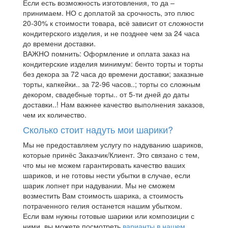
Если есть возможность изготовления, то да –
принимаем. НО с доплатой за срочность, это плюс
20-30% к стоимости товара, всё зависит от сложности
кондитерского изделия, и не позднее чем за 24 часа
до времени доставки.
ВАЖНО помнить: Оформление и оплата заказ на
кондитерские изделия минимум: бенто торты и торты
без декора за 72 часа до времени доставки; заказные
торты, капкейки.. за 72-96 часов..; торты со сложным
декором, свадебные торты.. от 5-ти дней до даты
доставки..! Нам важнее качество выполнения заказов,
чем их количество.
Сколько стоит надуть мои шарики?
Мы не предоставляем услугу по надуванию шариков,
которые принёс Заказчик/Клиент. Это связано с тем,
что мы не можем гарантировать качество ваших
шариков, и не готовы нести убытки в случае, если
шарик лопнет при надувании. Мы не сможем
возместить Вам стоимость шарика, а стоимость
потраченного гелия останется нашим убытком.
Если вам нужны готовые шарики или композиции с
ними, вы можете посмотреть
варианты в нашем