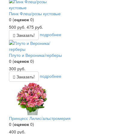
Пинк Флеш/розы кустовые
0
(
оценок
0
)
500
руб.
475
руб.
подробнее
Заказать!
Плуто и Вероника/герберы
0
(
оценок
0
)
300
руб.
подробнее
Заказать!
Принцесс Лилис/альстромерия
0
(
оценок
0
)
400
руб.