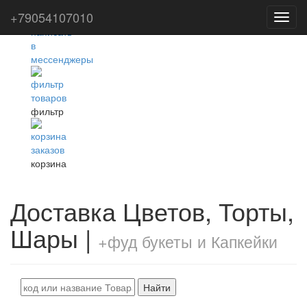
+79054107010
Toggl
navig
фильтр
корзина
Доставка Цветов, Торты,
Шары |
+фуд букеты и Капкейки
Найти