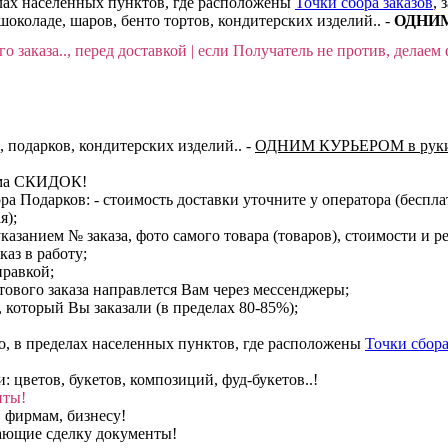
делах населенных пунктов, где расположены
Точки сбора заказов
, 
шоколаде, шаров, бенто тортов, кондитерских изделий.. -
ОДНИМ 
о заказа.., перед доставкой | если Получатель не против, делаем 
, подарков, кондитерских изделий..
-
ОДНИМ КУРЬЕРОМ в руки
тема СКИДОК!
ора Подарков:
- стоимость доставки уточните у оператора (беспл
я);
казанием № заказа, фото самого товара (товаров), стоимости и р
каз в работу;
правкой;
тового заказа направлется Вам через мессенджеры;
, который Вы заказали (в пределах 80-85%);
о, в пределах населенных пунктов, где расположены
Точки сбора
цветов, букетов, композиций, фуд-букетов..!
нты!
 фирмам, бизнесу!
вающие сделку документы!