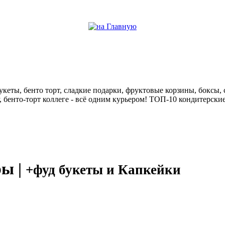
help центр
кеты, бенто торт, сладкие подарки, фруктовые корзины, боксы, с
у, бенто-торт коллеге - всё одним курьером! ТОП-10 кондитерск
ры |
+фуд букеты и Капкейки