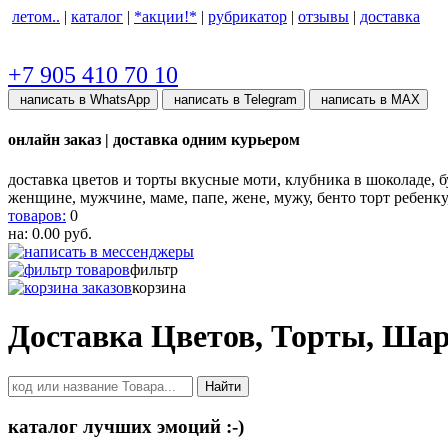
летом..
|
каталог
|
*акции!*
|
рубрикатор
|
отзывы
|
доставка
+7 905 410 70 10
написать в WhatsApp
написать в Telegram
написать в МАХ
онлайн заказ | доставка одним курьером
доставка цветов и торты вкусные моти, клубника в шоколаде, бу
женщине, мужчине, маме, папе, жене, мужу, бенто торт ребенк
товаров:
0
на:
0.00
руб.
фильтр
корзина
Доставка Цветов, Торты, Ша
Найти
каталог лучших эмоций :-)