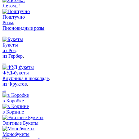
Летом..!
Поштучно
Розы
,
Пионовидные розы
,
...
Букеты
из Роз
,
из Гербер
,
...
ФУД-букеты
Клубника в шоколаде
,
из Фруктов
,
...
в Коробке
в Корзине
Элитные Букеты
Монобукеты