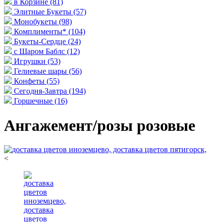
в Корзине
(81)
Элитные Букеты
(57)
Монобукеты
(98)
Комплименты*
(104)
Букеты-Сердце
(24)
с Шаром Баблс
(12)
Игрушки
(53)
Гелиевые шары
(56)
Конфеты
(55)
Сегодня-Завтра
(194)
Горшечные
(16)
Ангажемент/розы розовые
<