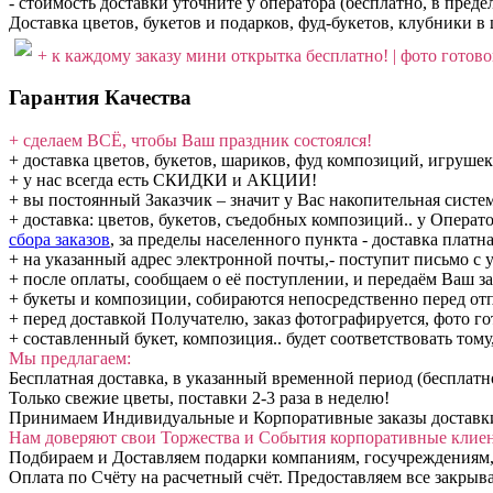
- стоимость доставки уточните у оператора (бесплатно, в пре
Доставка цветов, букетов и подарков, фуд-букетов, клубники в 
+ к каждому заказу мини открытка бесплатно! | фото готовог
Гарантия Качества
+ сделаем ВСЁ, чтобы Ваш праздник состоялся!
+ доставка цветов, букетов, шариков, фуд композиций, игрушек
+ у нас всегда есть СКИДКИ и АКЦИИ!
+ вы постоянный Заказчик – значит у Вас накопительная сис
+ доставка: цветов, букетов, съедобных композиций.. у Операт
сбора заказов
, за пределы населенного пункта - доставка платна
+ на указанный адрес электронной почты,- поступит письмо с у
+ после оплаты, сообщаем о её поступлении, и передаём Ваш за
+ букеты и композиции, собираются непосредственно перед от
+ перед доставкой Получателю, заказ фотографируется, фото го
+ составленный букет, композиция.. будет соответствовать тому
Мы предлагаем:
Бесплатная доставка, в указанный временной период (бесплатн
Только свежие цветы, поставки 2-3 раза в неделю!
Принимаем Индивидуальные и Корпоративные заказы доставки: 
Нам доверяют свои Торжества и События корпоративные клие
Подбираем и Доставляем подарки компаниям, госучреждениям,
Оплата по Счёту на расчетный счёт. Предоставляем все закры