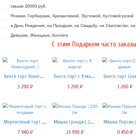
свыше 20000 руб.
Розами, Герберами, Хризантемой, Эустомой, Кустовой розой
в День Рождения, на Праздник, на Свадьбу, на Сватовство, н
Девушке, Женщине, Коллеге
C этим Подарком часто заказы
Бенто торт Новогодний..)
Бенто торт с 8 марта!
3 200
3 200
3 200
руб.
руб.
руб.
Меренговый торт с ягодами
Мишка Гранди | 220 cм
7 940
23 990
11 450
руб.
руб.
руб.