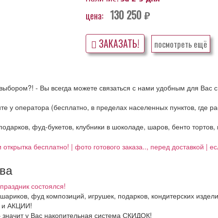
130 250
цена:
руб.
ЗАКАЗАТЬ!
посмотреть ещё
выбором?! - Вы всегда можете связаться с нами удобным для Вас с
ните у оператора (бесплатно, в пределах населенных пунктов, где 
 подарков, фуд-букетов, клубники в шоколаде, шаров, бенто тортов,
 открытка бесплатно! | фото готового заказа.., перед доставкой | 
тва
праздник состоялся!
, шариков, фуд композиций, игрушек, подарков, кондитерских издел
И и АКЦИИ!
– значит у Вас накопительная система СКИДОК!