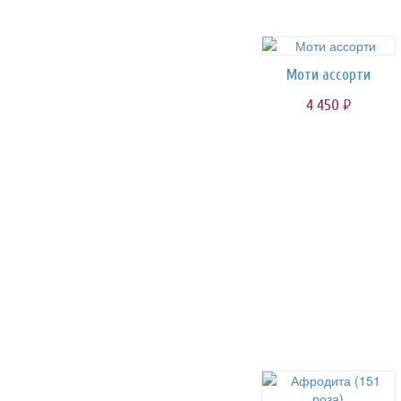
Моти ассорти
4 450
руб.