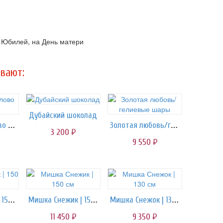
а Юбилей, на День матери
вают:
Дубайский шоколад
Бенто торт Слово девчат
Золотая любовь/гелиевые шары
3 200
руб.
9 550
руб.
Мишка Персик | 150 cм
Мишка Снежик | 150 см
Мишка Снежок | 130 см
11 450
9 350
руб.
руб.