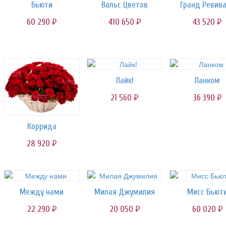
Бьюти
Вальс Цветов
Гранд Ревив
60 290
410 650
43 520
руб.
руб.
руб.
Лайк!
Ланком
21 560
36 390
руб.
руб.
Коррида
28 920
руб.
Между нами
Милая Джумилия
Мисс Бьют
22 290
20 050
60 020
руб.
руб.
руб.