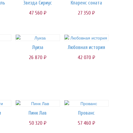
аль
Звезда Сириус
Кларенс соната
47 560
27 350
руб.
руб.
Луиза
Любовная история
26 870
42 070
руб.
руб.
и
Пинк Лав
Прованс
50 320
57 460
руб.
руб.