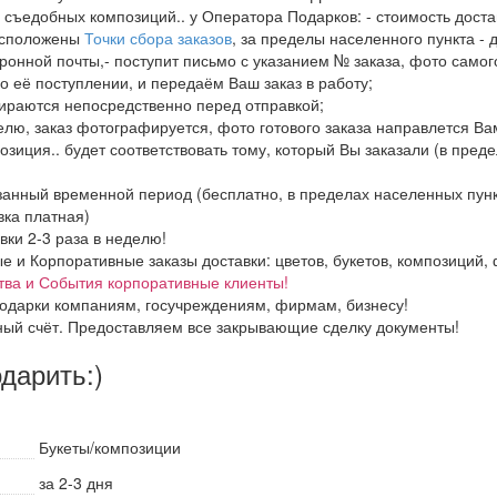
в, съедобных композиций.. у Оператора Подарков:
- стоимость дост
расположены
Точки сбора заказов
, за пределы населенного пункта - 
ронной почты,- поступит письмо с указанием № заказа, фото самого
о её поступлении, и передаём Ваш заказ в работу;
бираются непосредственно перед отправкой;
елю, заказ фотографируется, фото готового заказа направлется В
озиция.. будет соответствовать тому, который Вы заказали (в пред
азанный временной период (бесплатно, в пределах населенных пун
вка платная)
вки 2-3 раза в неделю!
и Корпоративные заказы доставки: цветов, букетов, композиций, ф
тва и События корпоративные клиенты!
одарки компаниям, госучреждениям, фирмам, бизнесу!
ный счёт. Предоставляем все закрывающие сделку документы!
одарить:)
Букеты/композиции
за 2-3 дня