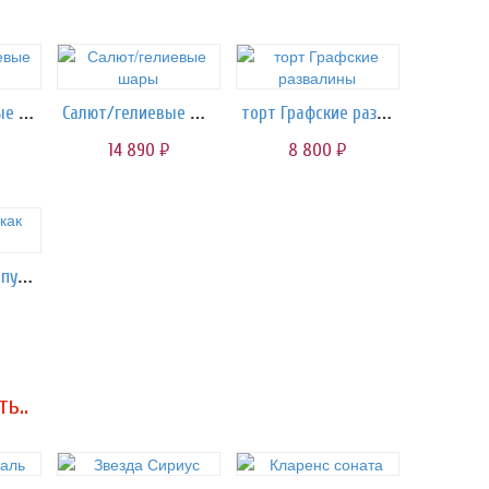
Небеса/гелиевые шары
Салют/гелиевые шары
торт Графские развалины
14 890
8 800
руб.
руб.
Торт Мамы как пуговки..
ь..