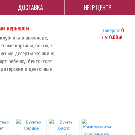
ДОСТАВКА
HELP ЦЕНТР
ним курьером
товаров:
0
 клубника в шоколаде,
на:
0.00
руб.
ктовые корзины, боксы, с
орпусные десерты женщине,
орт ребенку, бенто-торт
ндитерские и цветочные
Комплименты