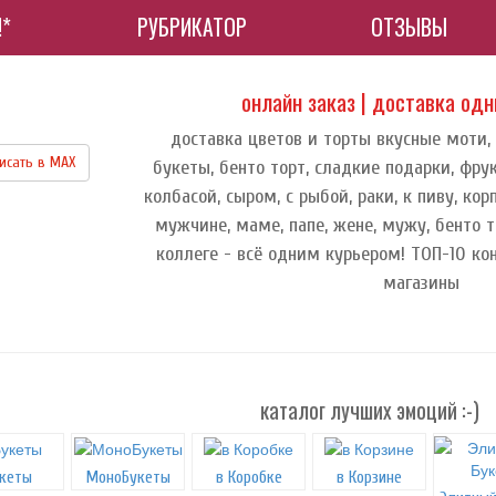
!*
РУБРИКАТОР
ОТЗЫВЫ
онлайн заказ | доставка од
доставка цветов и торты вкусные моти,
исать в МАХ
букеты, бенто торт, сладкие подарки, фру
колбасой, сыром, с рыбой, раки, к пиву, к
мужчине, маме, папе, жене, мужу, бенто т
коллеге - всё одним курьером! ТОП-10 ко
магазины
каталог лучших эмоций :-)
кеты
МоноБукеты
в Коробке
в Корзине