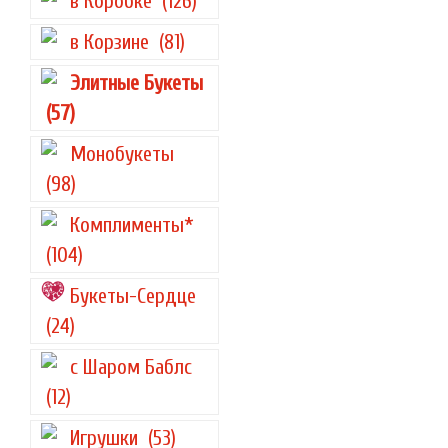
в Коробке
(126)
в Корзине
(81)
Элитные Букеты
(57)
Монобукеты
(98)
Комплименты*
(104)
Букеты-Сердце
(24)
с Шаром Баблс
(12)
Игрушки
(53)