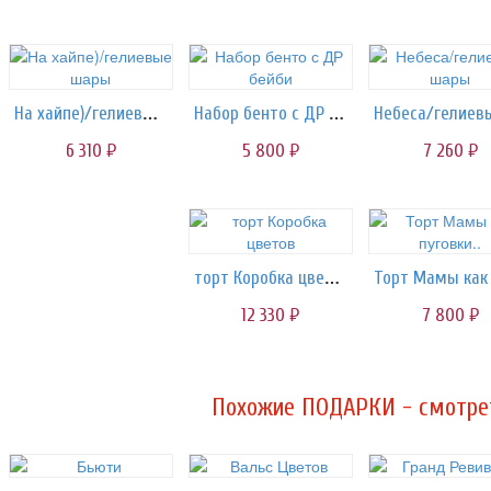
На хайпе)/гелиевые шары
Набор бенто с ДР бейби
6 310
5 800
7 260
руб.
руб.
руб.
торт Коробка цветов
12 330
7 800
руб.
руб.
Похожие ПОДАРКИ - смотрет