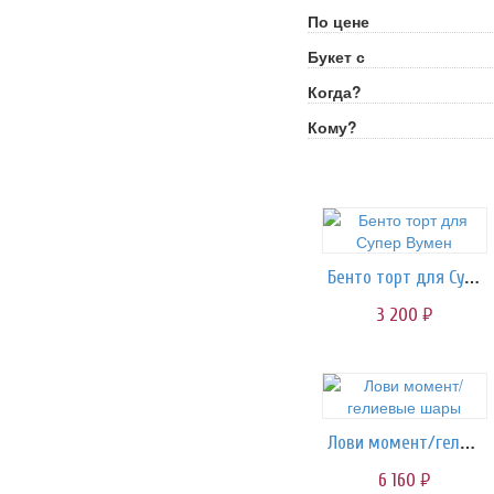
По цене
Букет с
Когда?
Кому?
Бенто торт для Супер Вумен
3 200
руб.
Лови момент/гелиевые шары
6 160
руб.