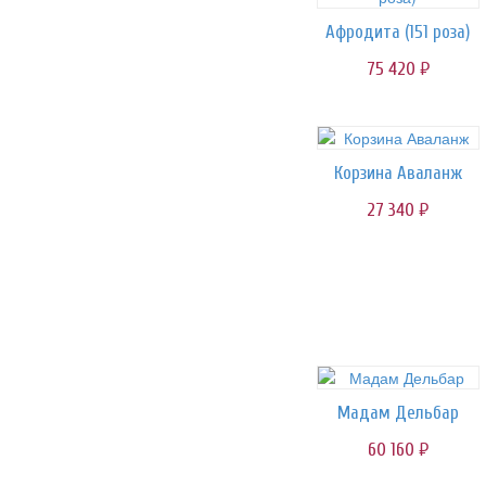
Афродита (151 роза)
75 420
руб.
Корзина Аваланж
27 340
руб.
Мадам Дельбар
60 160
руб.