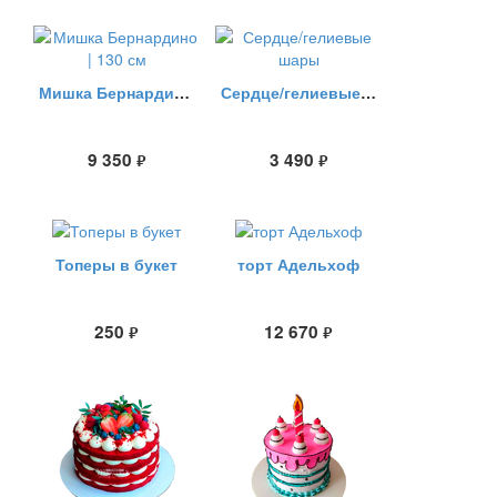
Мишка Бернардино | 130 см
Сердце/гелиевые шары
9 350
3 490
руб.
руб.
Топеры в букет
торт Адельхоф
250
12 670
руб.
руб.