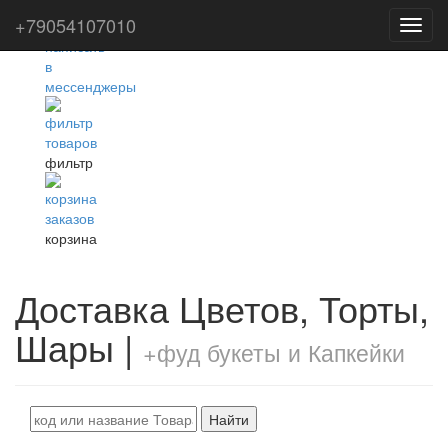
+79054107010
Toggl
navig
фильтр
корзина
Доставка Цветов, Торты,
Шары |
+фуд букеты и Капкейки
Найти