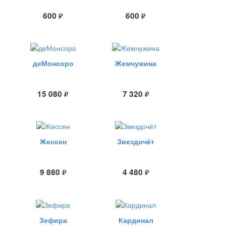
600
600
руб.
руб.
деМонсоро
Жемчужина
15 080
7 320
руб.
руб.
Жессен
Звездочёт
9 880
4 480
руб.
руб.
Зефира
Кардинал