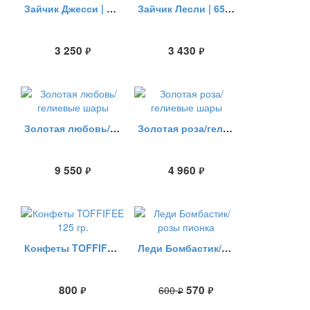
Зайчик Джесси | 55 см
Зайчик Лесли | 65 см
3 250
3 430
руб.
руб.
Золотая любовь/гелиевые шары
Золотая роза/гелиевые шары
9 550
4 960
руб.
руб.
Конфеты TOFFIFEE 125 гр.
Леди Бомбастик/розы пионка
800
570
600
руб.
руб.
руб.