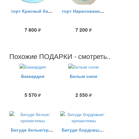
торт Красный бархат (вишня)
торт Нарисованный..
7 800
7 200
руб.
руб.
Похожие ПОДАРКИ - смотреть..
Баккардия
Белым сном
5 570
2 550
руб.
руб.
Бигуди белые/хризантемы
Бигуди бордовые/хризантемы