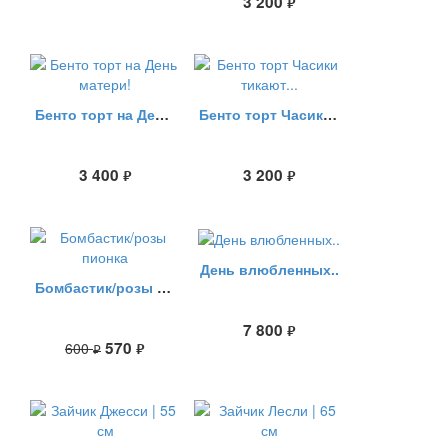
3 200
руб.
Бенто торт на День матери!
Бенто торт Часики тикают...
3 400
3 200
руб.
руб.
День влюбленных..
Бомбастик/розы пионка
7 800
руб.
570
600
руб.
руб.