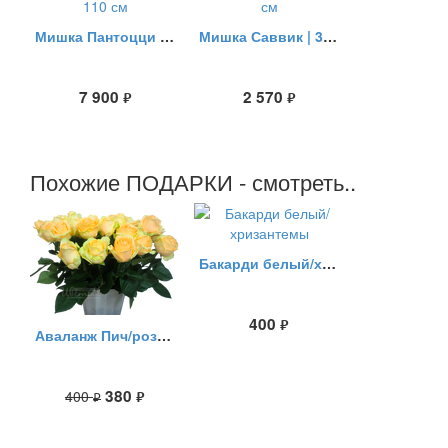
Мишка Пантоцци | 110 см
Мишка Саввик | 35 см
7 900
2 570
руб.
руб.
Похожие ПОДАРКИ - смотреть..
Бакарди белый/хризантемы
400
руб.
Аваланж Пич/розы персиковые
380
400
руб.
руб.