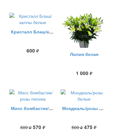
Кристалл Блаш/каллы белые
600
руб.
Лилия белая
1 000
руб.
Мисс бомбастик/розы пионка
Мондиаль/розы белые
570
475
600
500
руб.
руб.
руб.
руб.