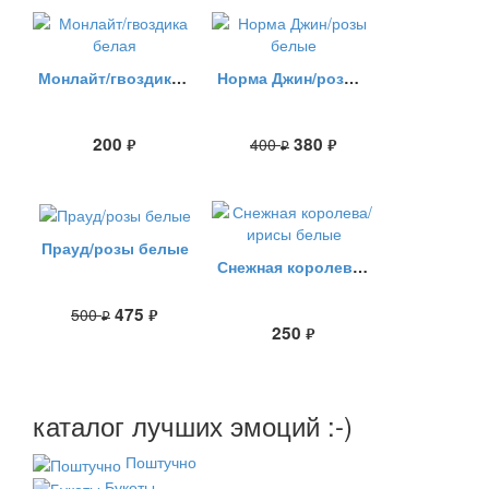
Монлайт/гвоздика белая
Норма Джин/розы белые
200
380
400
руб.
руб.
руб.
Прауд/розы белые
Снежная королева/ирисы белые
475
500
руб.
руб.
250
руб.
каталог лучших эмоций :-)
Поштучно
Букеты