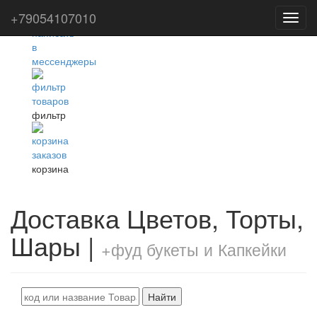
+79054107010
Toggl
navig
фильтр
корзина
Доставка Цветов, Торты,
Шары |
+фуд букеты и Капкейки
Найти