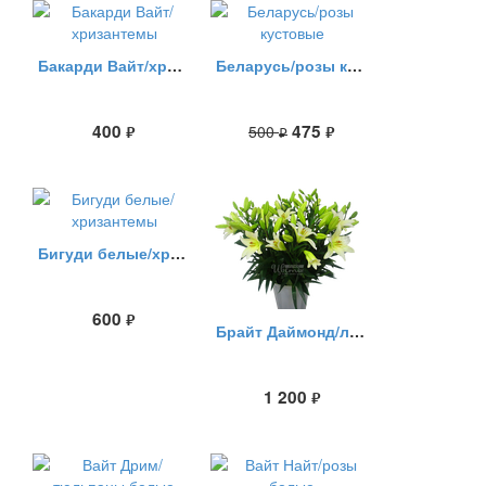
Бакарди Вайт/хризантемы
Беларусь/розы кустовые
400
475
500
руб.
руб.
руб.
Бигуди белые/хризантемы
600
руб.
Брайт Даймонд/лилия белая
1 200
руб.