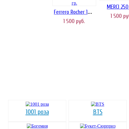
MERCI 250 
Ferrero Rocher 125 гр.
1 500
ру
1 500
руб.
1001 роза
BTS