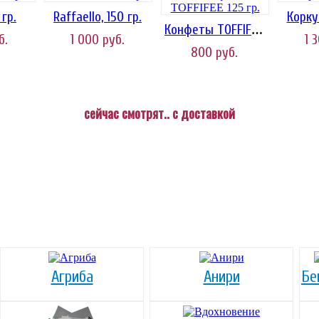
гр.
Raffaello, 150 гр.
Корку
Конфеты TOFFIFEE 125 гр.
б.
1 000
руб.
1 
800
руб.
сейчас смотрят.. с доставкой
Агриба
Анири
Бе