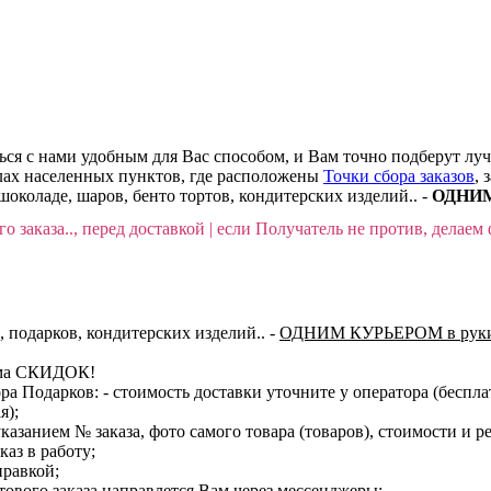
ться с нами удобным для Вас способом, и Вам точно подберут лу
делах населенных пунктов, где расположены
Точки сбора заказов
, 
шоколаде, шаров, бенто тортов, кондитерских изделий.. -
ОДНИМ 
о заказа.., перед доставкой | если Получатель не против, делаем 
, подарков, кондитерских изделий..
-
ОДНИМ КУРЬЕРОМ в руки
тема СКИДОК!
ора Подарков:
- стоимость доставки уточните у оператора (беспл
я);
казанием № заказа, фото самого товара (товаров), стоимости и р
каз в работу;
правкой;
тового заказа направлется Вам через мессенджеры;