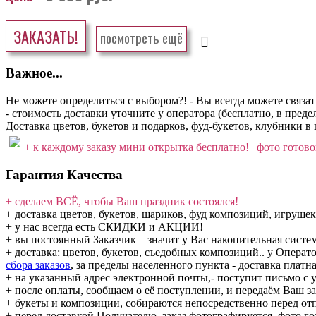
ЗАКАЗАТЬ!
посмотреть ещё
Важное...
Не можете определиться с выбором?! - Вы всегда можете связа
- стоимость доставки уточните у оператора (бесплатно, в пре
Доставка цветов, букетов и подарков, фуд-букетов, клубники в 
+ к каждому заказу мини открытка бесплатно! | фото готовог
Гарантия Качества
+ сделаем ВСЁ, чтобы Ваш праздник состоялся!
+ доставка цветов, букетов, шариков, фуд композиций, игрушек
+ у нас всегда есть СКИДКИ и АКЦИИ!
+ вы постоянный Заказчик – значит у Вас накопительная сис
+ доставка: цветов, букетов, съедобных композиций.. у Операт
сбора заказов
, за пределы населенного пункта - доставка платна
+ на указанный адрес электронной почты,- поступит письмо с у
+ после оплаты, сообщаем о её поступлении, и передаём Ваш за
+ букеты и композиции, собираются непосредственно перед от
+ перед доставкой Получателю, заказ фотографируется, фото го