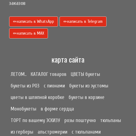
заказов
написать в WhatsApp
написать в Telegram
написать в МАХ
карта сайта
ЛЕТОМ..
КАТАЛОГ товаров
ЦВЕТЫ букеты
букеты из РОЗ
с пионами
букеты из эустомы
цветы в шляпной коробке
букеты в корзине
Монобукеты
в форме сердца
ТОРТ по вашему ЭСКИЗУ
розы поштучно
тюльпаны
из герберы
альстромерии
с тюльпанами