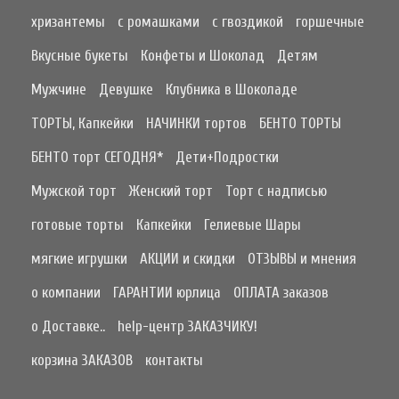
хризантемы
с ромашками
с гвоздикой
горшечные
Вкусные букеты
Конфеты и Шоколад
Детям
Мужчине
Девушке
Клубника в Шоколаде
ТОРТЫ, Капкейки
НАЧИНКИ тортов
БЕНТО ТОРТЫ
БЕНТО торт СЕГОДНЯ*
Дети+Подростки
Мужской торт
Женский торт
Торт с надписью
готовые торты
Капкейки
Гелиевые Шары
мягкие игрушки
АКЦИИ и скидки
ОТЗЫВЫ и мнения
о компании
ГАРАНТИИ юрлица
ОПЛАТА заказов
о Доставке..
help-центр ЗАКАЗЧИКУ!
корзина ЗАКАЗОВ
контакты