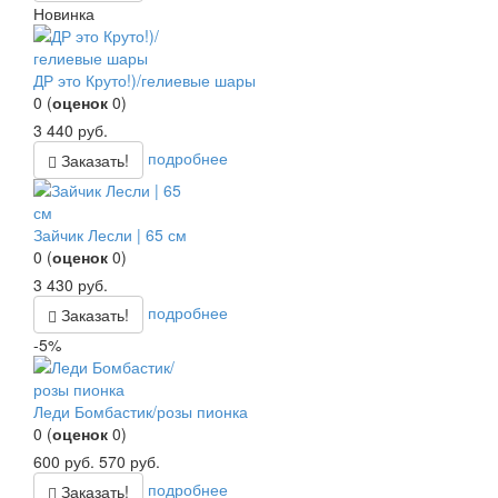
Новинка
ДР это Круто!)/гелиевые шары
0
(
оценок
0
)
3 440
руб.
подробнее
Заказать!
Зайчик Лесли | 65 см
0
(
оценок
0
)
3 430
руб.
подробнее
Заказать!
-5%
Леди Бомбастик/розы пионка
0
(
оценок
0
)
600
руб.
570
руб.
подробнее
Заказать!