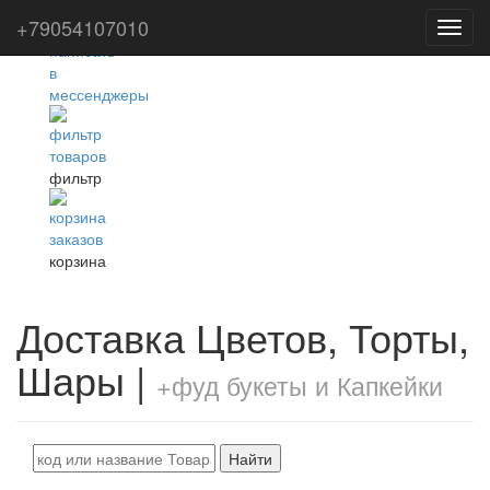
+79054107010
Toggl
navig
фильтр
корзина
Доставка Цветов, Торты,
Шары |
+фуд букеты и Капкейки
Найти