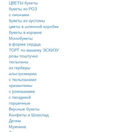
ЦВЕТЫ букеты
букеты из РОЗ
с пионами
букеты из эустомы
цветы в шляпной коробке
букеты в корзине
Монобукеты
в форме сердца
ТОРТ по вашему ЭСКИЗУ
розы поштучно
тюльпаны
из герберы
альстромерии
с тюльпанами
хризантемы
с ромашками
с гвоздикой
горшечные
Вкусные букеты
Конфеты и Шоколад
Детям
Мужчине