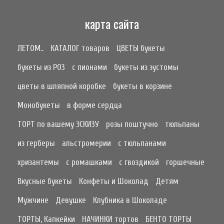
карта сайта
ЛЕТОМ..
КАТАЛОГ товаров
ЦВЕТЫ букеты
букеты из РОЗ
с пионами
букеты из эустомы
цветы в шляпной коробке
букеты в корзине
Монобукеты
в форме сердца
ТОРТ по вашему ЭСКИЗУ
розы поштучно
тюльпаны
из герберы
альстромерии
с тюльпанами
хризантемы
с ромашками
с гвоздикой
горшечные
Вкусные букеты
Конфеты и Шоколад
Детям
Мужчине
Девушке
Клубника в Шоколаде
ТОРТЫ, Капкейки
НАЧИНКИ тортов
БЕНТО ТОРТЫ