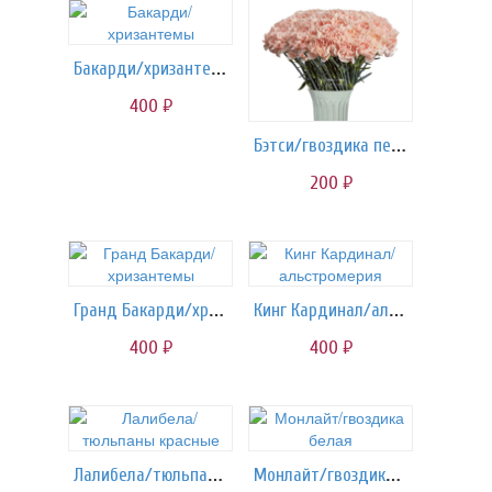
Бакарди/хризантемы
400
руб.
Бэтси/гвоздика персиковая
200
руб.
Гранд Бакарди/хризантемы
Кинг Кардинал/альстромерия
400
400
руб.
руб.
Лалибела/тюльпаны красные
Монлайт/гвоздика белая