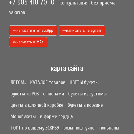
+7 905 410 70 10
- консультация, без приёма
заказов
написать в WhatsApp
написать в Telegram
написать в МАХ
карта сайта
ЛЕТОМ..
КАТАЛОГ товаров
ЦВЕТЫ букеты
букеты из РОЗ
с пионами
букеты из эустомы
цветы в шляпной коробке
букеты в корзине
Монобукеты
в форме сердца
ТОРТ по вашему ЭСКИЗУ
розы поштучно
тюльпаны