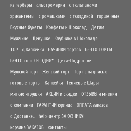
из герберы
альстромерии
с тюльпанами
хризантемы
с ромашками
с гвоздикой
горшечные
Вкусные букеты
Конфеты и Шоколад
Детям
Мужчине
Девушке
Клубника в Шоколаде
ТОРТЫ, Капкейки
НАЧИНКИ тортов
БЕНТО ТОРТЫ
БЕНТО торт СЕГОДНЯ*
Дети+Подростки
Мужской торт
Женский торт
Торт с надписью
готовые торты
Капкейки
Гелиевые Шары
мягкие игрушки
АКЦИИ и скидки
ОТЗЫВЫ и мнения
о компании
ГАРАНТИИ юрлица
ОПЛАТА заказов
о Доставке..
help-центр ЗАКАЗЧИКУ!
корзина ЗАКАЗОВ
контакты