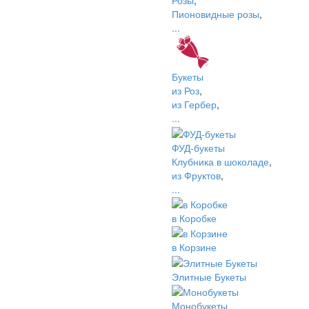
Розы
,
Пионовидные розы
,
...
Букеты
из Роз
,
из Гербер
,
...
ФУД-букеты
Клубника в шоколаде
,
из Фруктов
,
...
в Коробке
в Корзине
Элитные Букеты
Монобукеты