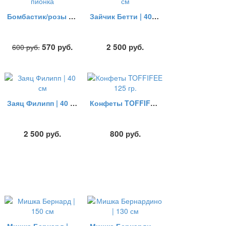
Бомбастик/розы пионка
Зайчик Бетти | 40 см
570
руб.
2 500
руб.
600
руб.
Заяц Филипп | 40 см
Конфеты TOFFIFEE 125 гр.
2 500
руб.
800
руб.