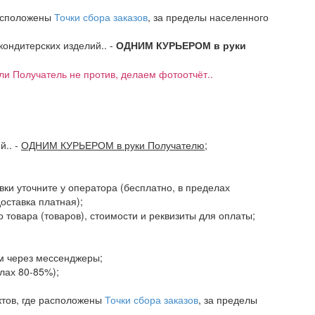
расположены
Точки сбора заказов
, за пределы населенного
 кондитерских изделий.. -
ОДНИМ КУРЬЕРОМ в руки
если Получатель не против, делаем фотоотчёт..
ий..
-
ОДНИМ КУРЬЕРОМ в руки Получателю
;
авки уточните у оператора (бесплатно, в пределах
доставка платная);
 товара (товаров), стоимости и реквизиты для оплаты;
ам через мессенджеры;
елах 80-85%);
ктов, где расположены
Точки сбора заказов
, за пределы