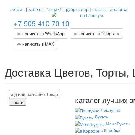
летом..
|
каталог
|
*акции!*
|
рубрикатор
|
отзывы
|
доставка
+7 905 410 70 10
написать в WhatsApp
написать в Telegram
написать в МАХ
Доставка Цветов, Торты,
каталог лучших э
Найти
Поштучно
Букеты
МоноБукеты
в Коробке