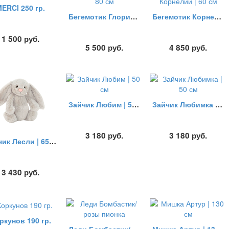
ERCI 250 гр.
Бегемотик Глория | 80 см
Бегемотик Корнелий | 60 см
1 500
руб.
5 500
руб.
4 850
руб.
Зайчик Любим | 50 см
Зайчик Любимка | 50 см
3 180
руб.
3 180
руб.
Зайчик Лесли | 65 см
3 430
руб.
ркунов 190 гр.