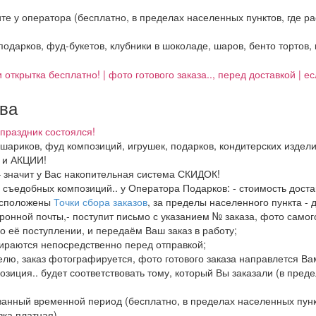
ните у оператора (бесплатно, в пределах населенных пунктов, где 
 подарков, фуд-букетов, клубники в шоколаде, шаров, бенто тортов,
 открытка бесплатно! | фото готового заказа.., перед доставкой | 
тва
праздник состоялся!
, шариков, фуд композиций, игрушек, подарков, кондитерских издел
И и АКЦИИ!
– значит у Вас накопительная система СКИДОК!
в, съедобных композиций.. у Оператора Подарков:
- стоимость дост
расположены
Точки сбора заказов
, за пределы населенного пункта - 
ронной почты,- поступит письмо с указанием № заказа, фото самого
о её поступлении, и передаём Ваш заказ в работу;
бираются непосредственно перед отправкой;
елю, заказ фотографируется, фото готового заказа направлется В
озиция.. будет соответствовать тому, который Вы заказали (в пред
азанный временной период (бесплатно, в пределах населенных пун
вка платная)