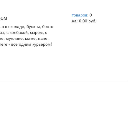
help центр
товаров:
0
ром
на:
0.00
руб.
а в шоколаде, букеты, бенто
сы, с колбасой, сыром, с
не, мужчине, маме, папе,
леге - всё одним курьером!