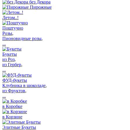
без Декора
Пирожные
Летом..!
Поштучно
Розы
,
Пионовидные розы
,
...
Букеты
из Роз
,
из Гербер
,
...
ФУД-букеты
Клубника в шоколаде
,
из Фруктов
,
...
в Коробке
в Корзине
Элитные Букеты