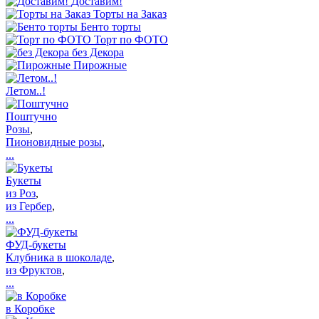
Доставим!
Торты на Заказ
Бенто торты
Торт по ФОТО
без Декора
Пирожные
Летом..!
Поштучно
Розы
,
Пионовидные розы
,
...
Букеты
из Роз
,
из Гербер
,
...
ФУД-букеты
Клубника в шоколаде
,
из Фруктов
,
...
в Коробке