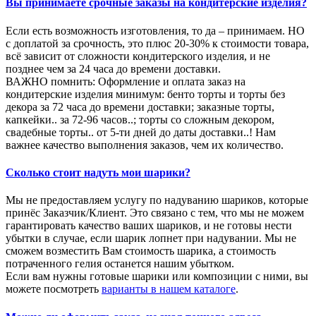
Вы принимаете срочные заказы на кондитерские изделия?
Если есть возможность изготовления, то да – принимаем. НО
с доплатой за срочность, это плюс 20-30% к стоимости товара,
всё зависит от сложности кондитерского изделия, и не
позднее чем за 24 часа до времени доставки.
ВАЖНО помнить: Оформление и оплата заказ на
кондитерские изделия минимум: бенто торты и торты без
декора за 72 часа до времени доставки; заказные торты,
капкейки.. за 72-96 часов..; торты со сложным декором,
свадебные торты.. от 5-ти дней до даты доставки..! Нам
важнее качество выполнения заказов, чем их количество.
Сколько стоит надуть мои шарики?
Мы не предоставляем услугу по надуванию шариков, которые
принёс Заказчик/Клиент. Это связано с тем, что мы не можем
гарантировать качество ваших шариков, и не готовы нести
убытки в случае, если шарик лопнет при надувании. Мы не
сможем возместить Вам стоимость шарика, а стоимость
потраченного гелия останется нашим убытком.
Если вам нужны готовые шарики или композиции с ними, вы
можете посмотреть
варианты в нашем каталоге
.