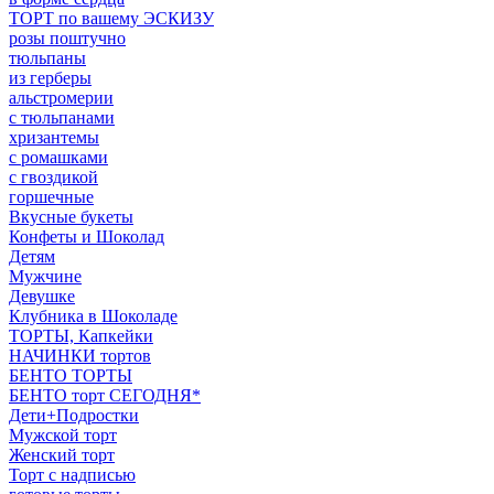
ТОРТ по вашему ЭСКИЗУ
розы поштучно
тюльпаны
из герберы
альстромерии
с тюльпанами
хризантемы
с ромашками
с гвоздикой
горшечные
Вкусные букеты
Конфеты и Шоколад
Детям
Мужчине
Девушке
Клубника в Шоколаде
ТОРТЫ, Капкейки
НАЧИНКИ тортов
БЕНТО ТОРТЫ
БЕНТО торт СЕГОДНЯ*
Дети+Подростки
Мужской торт
Женский торт
Торт с надписью