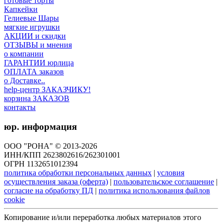
готовые торты
Капкейки
Гелиевые Шары
мягкие игрушки
АКЦИИ и скидки
ОТЗЫВЫ и мнения
о компании
ГАРАНТИИ юрлица
ОПЛАТА заказов
о Доставке..
help-центр ЗАКАЗЧИКУ!
корзина ЗАКАЗОВ
контакты
юр. информация
ООО "РОНА" © 2013-2026
ИНН/КПП 2623802616/262301001
ОГРН 1132651012394
политика обработки персональных данных
|
условия
осуществления заказа (оферта)
|
пользовательское соглашение
|
согласие на обработку ПД
|
политика использования файлов
cookie
Копирование и/или переработка любых материалов этого