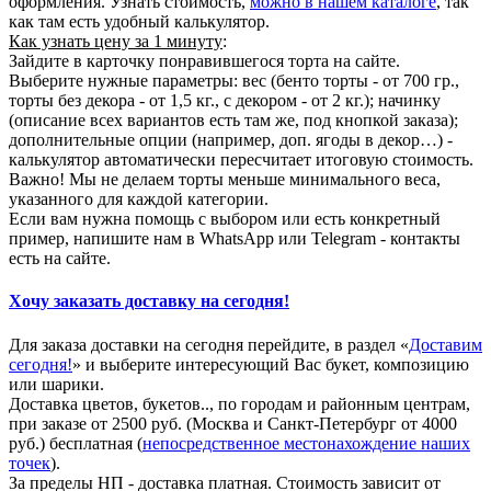
оформления. Узнать стоимость,
можно в нашем каталоге
, так
как там есть удобный калькулятор.
Как узнать цену за 1 минуту
:
Зайдите в карточку понравившегося торта на сайте.
Выберите нужные параметры: вес (бенто торты - от 700 гр.,
торты без декора - от 1,5 кг., с декором - от 2 кг.); начинку
(описание всех вариантов есть там же, под кнопкой заказа);
дополнительные опции (например, доп. ягоды в декор…) -
калькулятор автоматически пересчитает итоговую стоимость.
Важно! Мы не делаем торты меньше минимального веса,
указанного для каждой категории.
Если вам нужна помощь с выбором или есть конкретный
пример, напишите нам в WhatsApp или Telegram - контакты
есть на сайте.
Хочу заказать доставку на сегодня!
Для заказа доставки на сегодня перейдите, в раздел «
Доставим
сегодня!
» и выберите интересующий Вас букет, композицию
или шарики.
Доставка цветов, букетов.., по городам и районным центрам,
при заказе от 2500 руб. (Москва и Санкт-Петербург от 4000
руб.) бесплатная (
непосредственное местонахождение наших
точек
).
За пределы НП - доставка платная. Стоимость зависит от