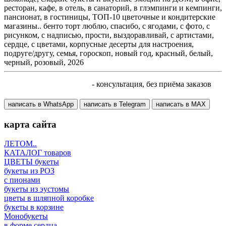
ресторан, кафе, в отель, в санаторий, в глэмпинги и кемпинги,
пансионат, в гостиницы, ТОП-10 цветочные и кондитерские
магазины.. бенто торт люблю, спасибо, с ягодами, с фото, с
рисунком, с надписью, прости, выздоравливай, с артистами,
сердце, с цветами, корпусные десерты для настроения,
подруге/другу, семья, гороскоп, новый год, красный, белый,
черный, розовый, 2026
+7 905 410 70 10
- консультация, без приёма заказов
написать в WhatsApp
написать в Telegram
написать в МАХ
карта сайта
ЛЕТОМ..
КАТАЛОГ товаров
ЦВЕТЫ букеты
букеты из РОЗ
с пионами
букеты из эустомы
цветы в шляпной коробке
букеты в корзине
Монобукеты
в форме сердца