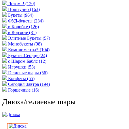
Летом..!
(120)
Поштучно
(163)
Букеты
(964)
ФУД-букеты
(234)
в Коробке
(126)
в Корзине
(81)
Элитные Букеты
(57)
Монобукеты
(98)
Комплименты*
(104)
Букеты-Сердце
(24)
с Шаром Баблс
(12)
Игрушки
(53)
Гелиевые шары
(56)
Конфеты
(55)
Сегодня-Завтра
(194)
Горшечные
(16)
Днюха/гелиевые шары