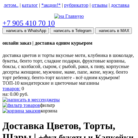
летом..
|
каталог
|
*акции!*
|
рубрикатор
|
отзывы
|
доставка
help центр
+7 905 410 70 10
написать в WhatsApp
написать в Telegram
написать в МАХ
онлайн заказ | доставка одним курьером
доставка цветов и торты вкусные моти, клубника в шоколаде,
букеты, бенто торт, сладкие подарки, фруктовые корзины,
боксы, с колбасой, сыром, с рыбой, раки, к пиву, корпусные
десерты женщине, мужчине, маме, папе, жене, мужу, бенто
торт ребенку, бенто-торт коллеге - всё одним курьером!
ТОП-10 кондитерские и цветочные магазины
товаров:
0
на:
0.00
руб.
фильтр
корзина
Доставка Цветов, Торты,
Шары |
+фуд букеты и Капкейки