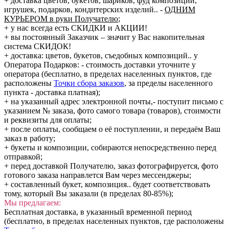
+ доставка цветов, букетов, шариков, фуд композиций,
игрушек, подарков, кондитерских изделий..
-
ОДНИМ
КУРЬЕРОМ в руки Получателю
;
+ у нас всегда есть СКИДКИ и АКЦИИ!
+ вы постоянный Заказчик – значит у Вас накопительная
система СКИДОК!
+ доставка: цветов, букетов, съедобных композиций.. у
Оператора Подарков:
- стоимость доставки уточните у
оператора (бесплатно, в пределах населенных пунктов, где
расположены
Точки сбора заказов
, за пределы населенного
пункта - доставка платная);
+ на указанный адрес электронной почты,- поступит письмо с
указанием № заказа, фото самого товара (товаров), стоимости
и реквизиты для оплаты;
+ после оплаты, сообщаем о её поступлении, и передаём Ваш
заказ в работу;
+ букеты и композиции, собираются непосредственно перед
отправкой;
+ перед доставкой Получателю, заказ фотографируется, фото
готового заказа направлется Вам через мессенджеры;
+ составленный букет, композиция.. будет соответствовать
тому, который Вы заказали (в пределах 80-85%);
Мы предлагаем:
Бесплатная доставка, в указанный временной период
(бесплатно, в пределах населенных пунктов, где расположены