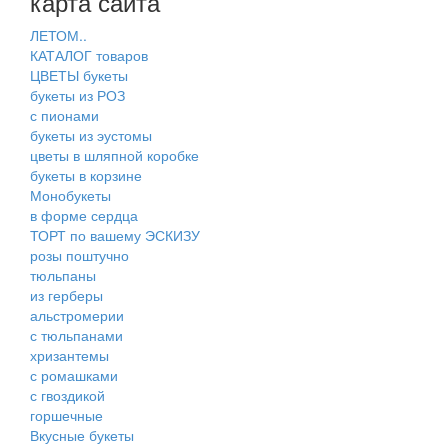
карта сайта
ЛЕТОМ..
КАТАЛОГ товаров
ЦВЕТЫ букеты
букеты из РОЗ
с пионами
букеты из эустомы
цветы в шляпной коробке
букеты в корзине
Монобукеты
в форме сердца
ТОРТ по вашему ЭСКИЗУ
розы поштучно
тюльпаны
из герберы
альстромерии
с тюльпанами
хризантемы
с ромашками
с гвоздикой
горшечные
Вкусные букеты