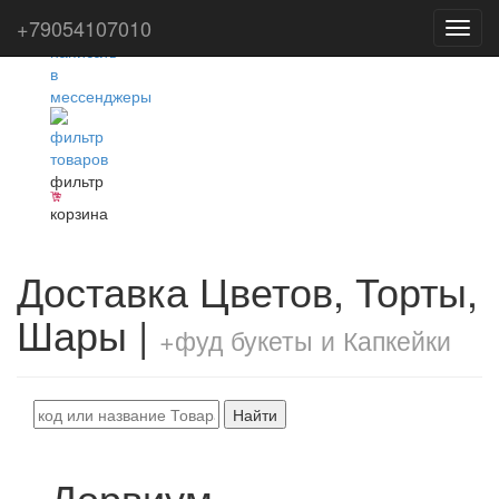
+79054107010
Toggl
navig
фильтр
корзина
Доставка Цветов, Торты,
Шары |
+фуд букеты и Капкейки
Найти
Дорвиум