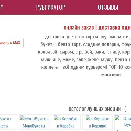
!*
РУБРИКАТОР
ОТЗЫВЫ
онлайн заказ | доставка од
доставка цветов и торты вкусные моти,
исать в МАХ
букеты, бенто торт, сладкие подарки, фру
колбасой, сыром, с рыбой, раки, к пиву, к
мужчине, маме, папе, жене, мужу, бенто т
коллеге - всё одним курьером! ТОП-10 ко
магазины
каталог лучших эмоций :-)
кеты
МоноБукеты
в Коробке
в Корзине