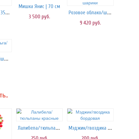
Мишка Янис | 70 см
Мишка Саввик | 35 см
Розовое облако/шарики
3 500
руб.
9 420
руб.
Сердце фольга/шары
ь..
Лалибела/тюльпаны красные
Мэджик/гвоздика бордовая
250
руб.
200
руб.