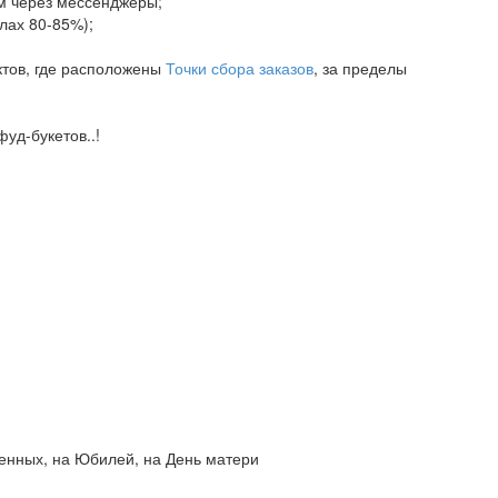
ам через мессенджеры;
елах 80-85%);
ктов, где расположены
Точки сбора заказов
, за пределы
уд-букетов..!
бленных, на Юбилей, на День матери