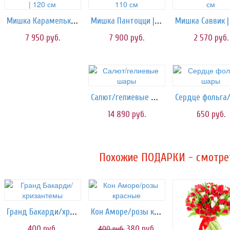
Мишка Карамелька | 120 см
Мишка Пантоцци | 110 см
7 950
руб.
7 900
руб.
2 570
руб.
Салют/гелиевые шары
14 890
руб.
650
руб.
Похожие ПОДАРКИ - смотрет
Гранд Бакарди/хризантемы
Кон Аморе/розы красные
400
руб.
380
руб.
400
руб.