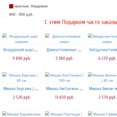
красные, бордовые
400 - 500 руб.
C этим Подарком часто заказы
Воздушный шар/шарики
Днюха/гелиевые шары
9 890
руб.
3 380
руб.
6 370
руб.
Мишка Бергамо | 40 см
Мишка БигСнежок | 160 см
2 520
руб.
13 650
руб.
2 570
руб.