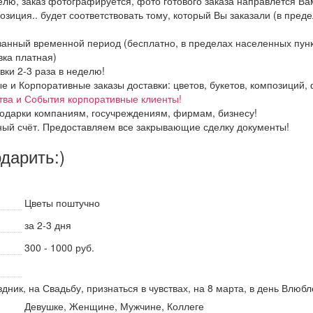
елю, заказ фотографируется, фото готового заказа направлется В
озиция.. будет соответствовать тому, который Вы заказали (в пред
азанный временной период (бесплатно, в пределах населенных пун
вка платная)
вки 2-3 раза в неделю!
и Корпоративные заказы доставки: цветов, букетов, композиций, ф
тва и События корпоративные клиенты!
одарки компаниям, госучреждениям, фирмам, бизнесу!
ный счёт. Предоставляем все закрывающие сделку документы!
одарить:)
Цветы поштучно
за 2-3 дня
300 - 1000 руб.
дник, на Свадьбу, признаться в чувствах, на 8 марта, в день Влю
Девушке, Женщине, Мужчине, Коллеге