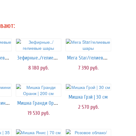
вают:
Звёздочка/гелиевые шары
Зефирные../гелиевые шары
Мега Star/гелиевые шары
8 180
руб.
7 390
руб.
Мишка Грэй | 30 см
Мишка Винни-мини | 40 см
Мишка Гранди Оранж | 200 см
2 570
руб.
19 530
руб.