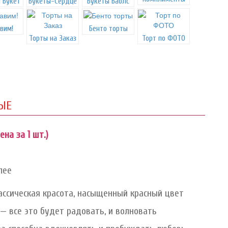
 Букет
Букеты-Сердце
Букеты Баблс
вим!
Бенто торты
Торты на Заказ
Торт по ФОТО
ЫЕ
ена за 1 шт.)
лее
лассическая красота, насыщенный красный цвет
— все это будет радовать, и волновать