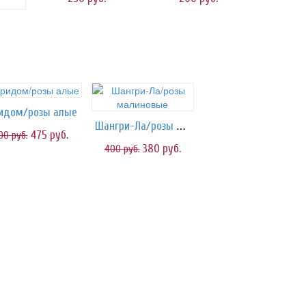
идом/розы алые
Шангри-Ла/розы малиновые
475
руб.
00
руб.
380
руб.
400
руб.