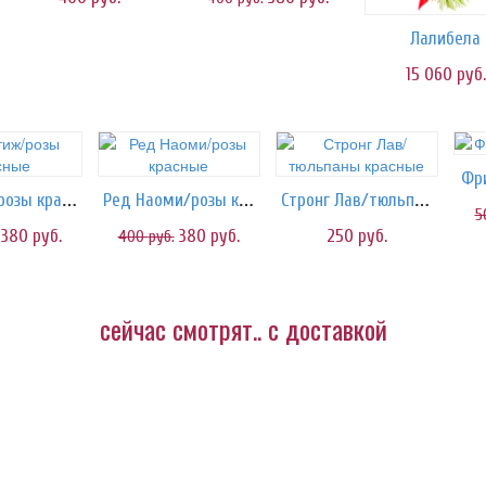
Лалибела
15 060
руб.
Фр
Престиж/розы красные
Ред Наоми/розы красные
Стронг Лав/тюльпаны красные
5
380
руб.
380
руб.
250
руб.
400
руб.
сейчас смотрят.. с доставкой