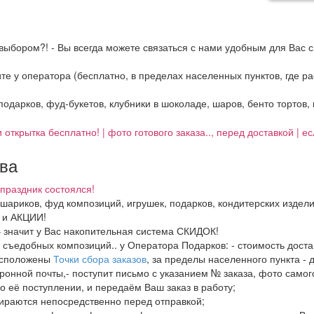
выбором?! - Вы всегда можете связаться с нами удобным для Вас с
ните у оператора (бесплатно, в пределах населенных пунктов, где 
 подарков, фуд-букетов, клубники в шоколаде, шаров, бенто тортов,
 открытка бесплатно! | фото готового заказа.., перед доставкой | 
тва
праздник состоялся!
, шариков, фуд композиций, игрушек, подарков, кондитерских издел
И и АКЦИИ!
– значит у Вас накопительная система СКИДОК!
в, съедобных композиций.. у Оператора Подарков:
- стоимость дост
расположены
Точки сбора заказов
, за пределы населенного пункта - 
ронной почты,- поступит письмо с указанием № заказа, фото самого
о её поступлении, и передаём Ваш заказ в работу;
бираются непосредственно перед отправкой;