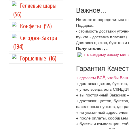
Гелиевые шары
Важное...
(56)
Не можете определиться с 
Подарки..!
Конфеты
(55)
- стоимость доставки уточ
пункта - доставка платная)
Сегодня-Завтра
Доставка цветов, букетов и
(194)
Получателю: , ..
+ к каждому заказу мини
Горшечные
(16)
Гарантия Качес
+ сделаем ВСЁ, чтобы Ваш 
+ доставка цветов, букетов
+ у нас всегда есть СКИДК
+ вы постоянный Заказчик 
+ доставка: цветов, букето
населенных пунктов, где 
+ на указанный адрес элект
+ после оплаты, сообщаем 
+ букеты и композиции, со