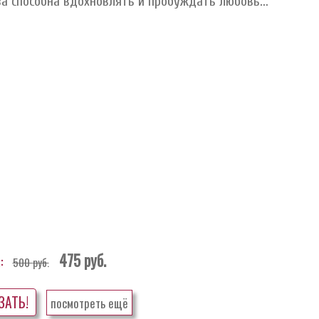
а способна вдохновлять и пробуждать любовь...
475
руб.
:
500
руб.
ЗАТЬ!
посмотреть ещё