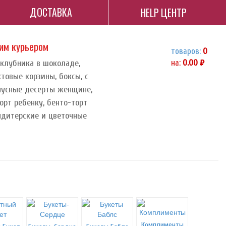
ДОСТАВКА
HELP ЦЕНТР
ним курьером
товаров:
0
 клубника в шоколаде,
на:
0.00
руб.
ктовые корзины, боксы, с
орпусные десерты женщине,
орт ребенку, бенто-торт
ндитерские и цветочные
Комплименты