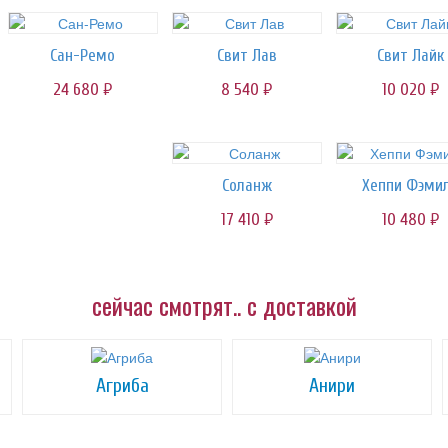
Сан-Ремо
Свит Лав
Свит Лайк
24 680
8 540
10 020
руб.
руб.
руб.
Соланж
Хеппи Фэми
17 410
10 480
руб.
руб.
сейчас смотрят.. с доставкой
Агриба
Анири