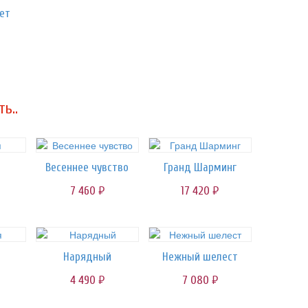
ет
ь..
Весеннее чувство
Гранд Шарминг
7 460
17 420
руб.
руб.
Нарядный
Нежный шелест
4 490
7 080
руб.
руб.