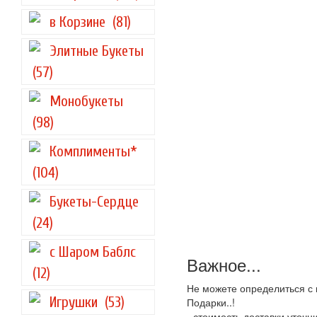
в Корзине
(81)
Элитные Букеты
(57)
Монобукеты
(98)
Комплименты*
(104)
Букеты-Сердце
(24)
с Шаром Баблс
Важное...
(12)
Не можете определиться с 
Игрушки
(53)
Подарки..!
- стоимость доставки уточ