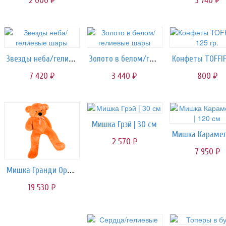
2 000
3 740
руб.
руб.
Звезды неба/гелиевые шары
Золото в белом/гелиевые шары
7 420
3 440
800
руб.
руб.
руб.
Мишка Грэй | 30 см
2 570
руб.
7 950
руб.
Мишка Гранди Оранж | 200 см
19 530
руб.