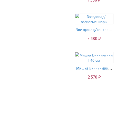
1 500
руб.
Звездопад/гелиевые шары
5 480
руб.
Мишка Винни-мини | 40 см
2 570
руб.