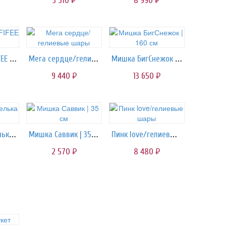
3 510
8 990
руб.
руб.
Конфеты TOFFIFEE 125 гр.
Мега сердце/гелиевые шары
Мишка БигСнежок | 160 см
9 440
13 650
руб.
руб.
Мишка Карамелька | 120 см
Мишка Саввик | 35 см
Пинк love/гелиевые шары
2 570
8 480
руб.
руб.