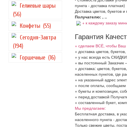
Гелиевые шары
пункта - доставка платная)
Доставка цветов, букетов и
(56)
Получателю: , ..
+ к каждому заказу мини
Конфеты
(55)
Гарантия Качес
Сегодня-Завтра
(194)
+ сделаем ВСЁ, чтобы Ваш 
+ доставка цветов, букетов
Горшечные
(16)
+ у нас всегда есть СКИДК
+ вы постоянный Заказчик 
+ доставка: цветов, букето
населенных пунктов, где 
+ на указанный адрес элект
+ после оплаты, сообщаем 
+ букеты и композиции, со
+ перед доставкой Получат
+ составленный букет, комп
Мы предлагаем:
Бесплатная доставка, в ук
населенного пункта - доста
Только свежие цветы, поста