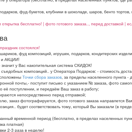
 подарков, фуд-букетов, клубники в шоколаде, шаров, бенто тортов,
 открытка бесплатно! | фото готового заказа.., перед доставкой | 
тва
праздник состоялся!
, шариков, фуд композиций, игрушек, подарков, кондитерских издел
И и АКЦИИ!
– значит у Вас накопительная система СКИДОК!
в, съедобных композиций.. у Оператора Подарков:
- стоимость дост
расположены
Точки сбора заказов
, за пределы населенного пункта - 
ронной почты,- поступит письмо с указанием № заказа, фото самого
о её поступлении, и передаём Ваш заказ в работу;
бираются непосредственно перед отправкой;
елю, заказ фотографируется, фото готового заказа направлется В
озиция.. будет соответствовать тому, который Вы заказали (в пред
азанный временной период (бесплатно, в пределах населенных пун
вка платная)
вки 2-3 раза в неделю!