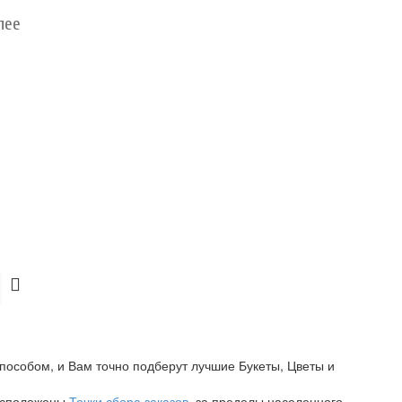
лее
пособом, и Вам точно подберут лучшие Букеты, Цветы и
расположены
Точки сбора заказов
, за пределы населенного