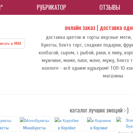
!*
РУБРИКАТОР
ОТЗЫВЫ
онлайн заказ | доставка од
доставка цветов и торты вкусные моти,
исать в МАХ
букеты, бенто торт, сладкие подарки, фру
колбасой, сыром, с рыбой, раки, к пиву, к
мужчине, маме, папе, жене, мужу, бенто т
коллеге - всё одним курьером! ТОП-10 ко
магазины
каталог лучших эмоций :-)
кеты
МоноБукеты
в Коробке
в Корзине