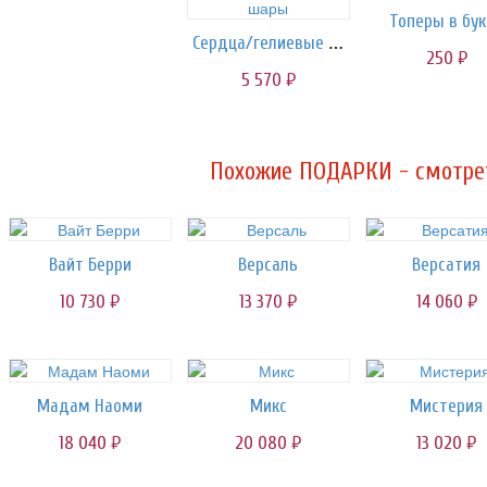
Топеры в бук
Сердца/гелиевые шары
250
руб.
5 570
руб.
Похожие ПОДАРКИ - смотрет
Вайт Берри
Версаль
Версатия
10 730
13 370
14 060
руб.
руб.
руб.
Мадам Наоми
Микс
Мистерия
18 040
20 080
13 020
руб.
руб.
руб.