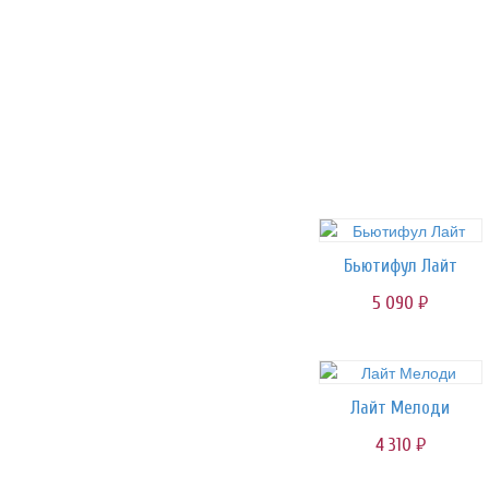
Бьютифул Лайт
5 090
руб.
Лайт Мелоди
4 310
руб.