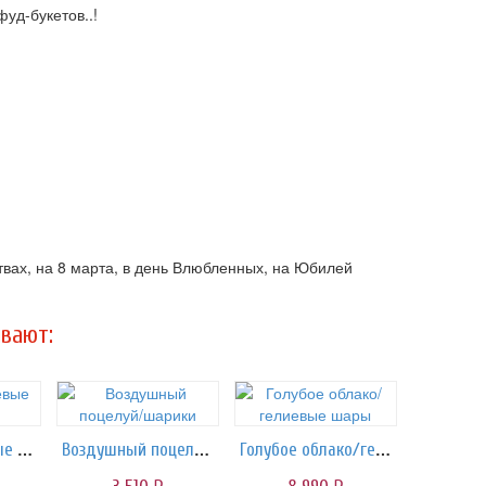
уд-букетов..!
ствах, на 8 марта, в день Влюбленных, на Юбилей
вают:
Байкал/гелиевые шары
Воздушный поцелуй/шарики
Голубое облако/гелиевые шары