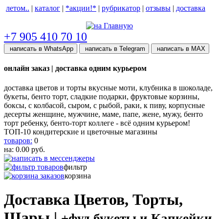
летом..
|
каталог
|
*акции!*
|
рубрикатор
|
отзывы
|
доставка
help центр
+7 905 410 70 10
написать в WhatsApp
написать в Telegram
написать в МАХ
онлайн заказ | доставка одним курьером
доставка цветов и торты вкусные моти, клубника в шоколаде,
букеты, бенто торт, сладкие подарки, фруктовые корзины,
боксы, с колбасой, сыром, с рыбой, раки, к пиву, корпусные
десерты женщине, мужчине, маме, папе, жене, мужу, бенто
торт ребенку, бенто-торт коллеге - всё одним курьером!
ТОП-10 кондитерские и цветочные магазины
товаров:
0
на:
0.00
руб.
фильтр
корзина
Доставка Цветов, Торты,
Шары |
+фуд букеты и Капкейки