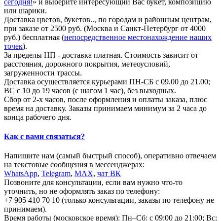
сегодня!
» и выберите интересующий Вас букет, композицию
или шарики.
Доставка цветов, букетов.., по городам и районным центрам,
при заказе от 2500 руб. (Москва и Санкт-Петербург от 4000
руб.) бесплатная (
непосредственное местонахождение наших
точек
).
За пределы НП - доставка платная. Стоимость зависит от
расстояния, дорожного покрытия, метеоусловий,
загруженности трассы.
Доставка осуществляется курьерами ПН-СБ с 09.00 до 21.00;
ВС с 10 до 19 часов (с шагом 1 час), без выходных.
Сбор от 2-х часов, после оформления и оплаты заказа, плюс
время на доставку. Заказы принимаем минимум за 2 часа до
конца рабочего дня.
Как с вами связаться?
Напишите нам (самый быстрый способ), оперативно отвечаем
на текстовые сообщения в мессенджерах:
WhatsApp
,
Telegram
,
МАХ
,
чат ВК
Позвоните для консультации, если вам нужно что-то
уточнить, но не оформлять заказ по телефону:
+7 905 410 70 10 (только консультации, заказы по телефону не
принимаем).
Время работы (московское время): Пн–Сб: с 09:00 до 21:00; Вс: