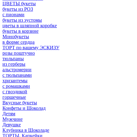
ЦВЕТЫ букеты
букеты из РОЗ
с пионами
букеты из эустомы
цветы в шляпной коробке
букеты в корзине
Монобукеты
в форме сердца
ТОРТ по вашему ЭСКИЗУ
розы поштучно
тюльпаны
из герберы
альстромерии
с тюльпанами
хризантемы
с ромашками
с гвоздикой
горшечные
Вкусные букеты
Конфеты и Шоколад
Детям
Мужчине
Девушке
Клубника в Шоколаде
ТОРТЫ, Капкейки