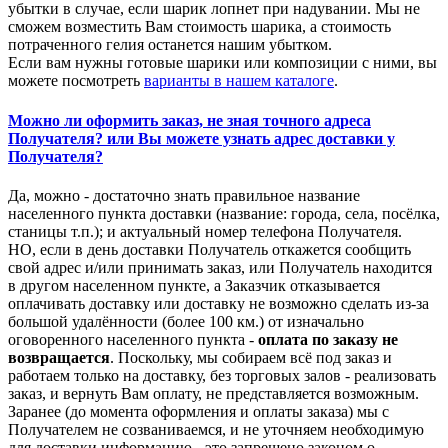
убытки в случае, если шарик лопнет при надувании. Мы не
сможем возместить Вам стоимость шарика, а стоимость
потраченного гелия останется нашим убытком.
Если вам нужны готовые шарики или композиции с ними, вы
можете посмотреть
варианты в нашем каталоге
.
Можно ли оформить заказ, не зная точного адреса
Получателя? или Вы можете узнать адрес доставки у
Получателя?
Да, можно - достаточно знать правильное название
населенного пункта доставки (название: города, села, посёлка,
станицы т.п.); и актуальный номер телефона Получателя.
НО, если в день доставки Получатель откажется сообщить
свой адрес и/или принимать заказ, или Получатель находится
в другом населенном пункте, а Заказчик отказывается
оплачивать доставку или доставку не возможно сделать из-за
большой удалённости (более 100 км.) от изначально
оговоренного населенного пункта -
оплата по заказу не
возвращается
. Поскольку, мы собираем всё под заказ и
работаем только на доставку, без торговых залов - реализовать
заказ, и вернуть Вам оплату, не представляется возможным.
Заранее (до момента оформления и оплаты заказа) мы с
Получателем не созваниваемся, и не уточняем необходимую
для доставки информацию - это запрещено законом о