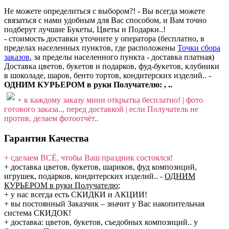
Не можете определиться с выбором?! - Вы всегда можете
связаться с нами удобным для Вас способом, и Вам точно
подберут лучшие Букеты, Цветы и Подарки..!
- стоимость доставки уточните у оператора (бесплатно, в
пределах населенных пунктов, где расположены
Точки сбора
заказов
, за пределы населенного пункта - доставка платная)
Доставка цветов, букетов и подарков, фуд-букетов, клубники
в шоколаде, шаров, бенто тортов, кондитерских изделий.. -
ОДНИМ КУРЬЕРОМ в руки Получателю: , ..
+ к каждому заказу мини открытка бесплатно! | фото
готового заказа.., перед доставкой | если Получатель не
против, делаем фотоотчёт..
Гарантия Качества
+ сделаем ВСЁ, чтобы Ваш праздник состоялся!
+ доставка цветов, букетов, шариков, фуд композиций,
игрушек, подарков, кондитерских изделий..
-
ОДНИМ
КУРЬЕРОМ в руки Получателю
;
+ у нас всегда есть СКИДКИ и АКЦИИ!
+ вы постоянный Заказчик – значит у Вас накопительная
система СКИДОК!
+ доставка: цветов, букетов, съедобных композиций.. у