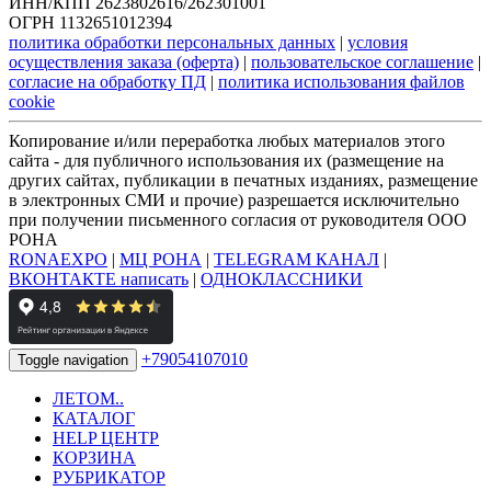
ИНН/КПП 2623802616/262301001
ОГРН 1132651012394
политика обработки персональных данных
|
условия
осуществления заказа (оферта)
|
пользовательское соглашение
|
согласие на обработку ПД
|
политика использования файлов
cookie
Копирование и/или переработка любых материалов этого
сайта - для публичного использования их (размещение на
других сайтах, публикации в печатных изданиях, размещение
в электронных СМИ и прочие) разрешается исключительно
при получении письменного согласия от руководителя ООО
РОНА
RONAEXPO
|
МЦ РОНА
|
TELEGRAM КАНАЛ
|
ВКОНТАКТЕ написать
|
ОДНОКЛАССНИКИ
+79054107010
Toggle navigation
ЛЕТОМ..
КАТАЛОГ
HELP ЦЕНТР
КОРЗИНА
РУБРИКАТОР