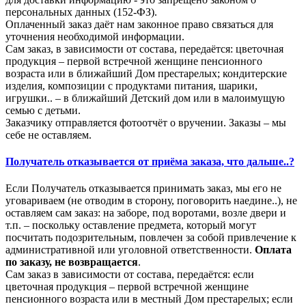
персональных данных (152-ФЗ).
Оплаченный заказ даёт нам законное право связаться для
уточнения необходимой информации.
Сам заказ, в зависимости от состава, передаётся: цветочная
продукция – первой встречной женщине пенсионного
возраста или в ближайший Дом престарелых; кондитерские
изделия, композиции с продуктами питания, шарики,
игрушки.. – в ближайший Детский дом или в малоимущую
семью с детьми.
Заказчику отправляется фотоотчёт о вручении. Заказы – мы
себе не оставляем.
Получатель отказывается от приёма заказа, что дальше..?
Если Получатель отказывается принимать заказ, мы его не
уговариваем (не отводим в сторону, поговорить наедине..), не
оставляем сам заказ: на заборе, под воротами, возле двери и
т.п. – поскольку оставление предмета, который могут
посчитать подозрительным, повлечен за собой привлечение к
административной или уголовной ответственности.
Оплата
по заказу, не возвращается
.
Сам заказ в зависимости от состава, передаётся: если
цветочная продукция – первой встречной женщине
пенсионного возраста или в местный Дом престарелых; если