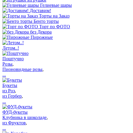
Гелиевые шары
Доставим!
Торты на Заказ
Бенто торты
Торт по ФОТО
без Декора
Пирожные
Летом..!
Поштучно
Розы
,
Пионовидные розы
,
...
Букеты
из Роз
,
из Гербер
,
...
ФУД-букеты
Клубника в шоколаде
,
из Фруктов
,
...