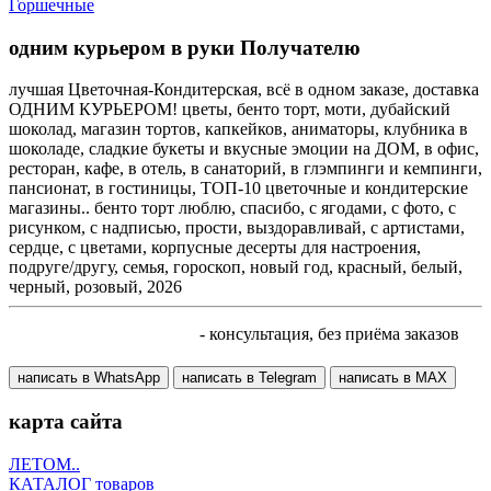
Горшечные
одним курьером в руки Получателю
лучшая Цветочная-Кондитерская, всё в одном заказе, доставка
ОДНИМ КУРЬЕРОМ! цветы, бенто торт, моти, дубайский
шоколад, магазин тортов, капкейков, аниматоры, клубника в
шоколаде, сладкие букеты и вкусные эмоции на ДОМ, в офис,
ресторан, кафе, в отель, в санаторий, в глэмпинги и кемпинги,
пансионат, в гостиницы, ТОП-10 цветочные и кондитерские
магазины.. бенто торт люблю, спасибо, с ягодами, с фото, с
рисунком, с надписью, прости, выздоравливай, с артистами,
сердце, с цветами, корпусные десерты для настроения,
подруге/другу, семья, гороскоп, новый год, красный, белый,
черный, розовый, 2026
+7 905 410 70 10
- консультация, без приёма заказов
написать в WhatsApp
написать в Telegram
написать в МАХ
карта сайта
ЛЕТОМ..
КАТАЛОГ товаров