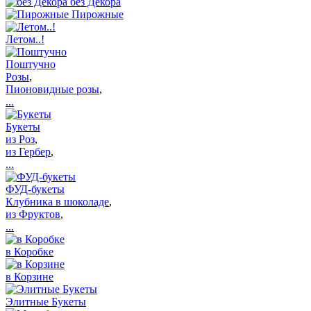
без Декора
Пирожные
Летом..!
Поштучно
Розы
,
Пионовидные розы
,
...
Букеты
из Роз
,
из Гербер
,
...
ФУД-букеты
Клубника в шоколаде
,
из Фруктов
,
...
в Коробке
в Корзине
Элитные Букеты