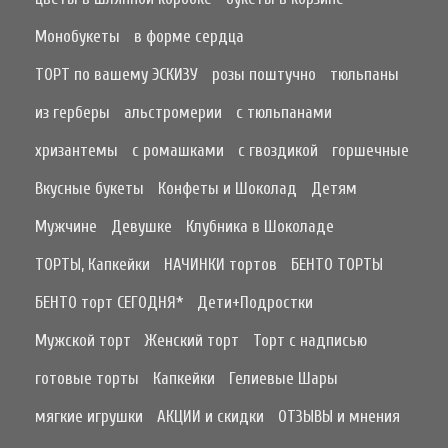
Монобукеты
в форме сердца
ТОРТ по вашему ЭСКИЗУ
розы поштучно
тюльпаны
из герберы
альстромерии
с тюльпанами
хризантемы
с ромашками
с гвоздикой
горшечные
Вкусные букеты
Конфеты и Шоколад
Детям
Мужчине
Девушке
Клубника в Шоколаде
ТОРТЫ, Капкейки
НАЧИНКИ тортов
БЕНТО ТОРТЫ
БЕНТО торт СЕГОДНЯ*
Дети+Подростки
Мужской торт
Женский торт
Торт с надписью
готовые торты
Капкейки
Гелиевые Шары
мягкие игрушки
АКЦИИ и скидки
ОТЗЫВЫ и мнения