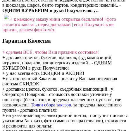
в шоколаде, шаров, бенто тортов, кондитерских изделий.. -
ОДНИМ КУРЬЕРОМ в руки Получателю: , ..
+ к каждому заказу мини открытка бесплатно! | фото
готового заказа.., перед доставкой | если Получатель не
против, делаем фотоотчёт..
Гарантия Качества
+ сделаем ВСЁ, чтобы Ваш праздник состоялся!
+ доставка цветов, букетов, шариков, фуд композиций,
игрушек, подарков, кондитерских изделий..
-
ОДНИМ
КУРЬЕРОМ в руки Получателю
;
+ у нас всегда есть СКИДКИ и АКЦИИ!
+ вы постоянный Заказчик – значит у Вас накопительная
система СКИДОК!
+ доставка: цветов, букетов, съедобных композиций.. у
Оператора Подарков:
- стоимость доставки уточните у
оператора (бесплатно, в пределах населенных пунктов, где
расположены
Точки сбора заказов
, за пределы населенного
пункта - доставка платная);
+ на указанный адрес электронной почты,- поступит письмо с
указанием № заказа, фото самого товара (товаров), стоимости
и реквизиты для оплаты;