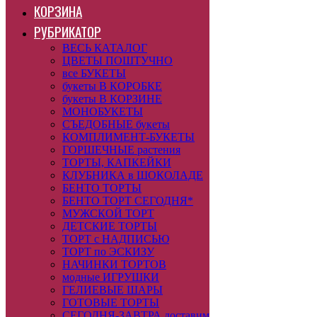
КОРЗИНА
РУБРИКАТОР
ВЕСЬ КАТАЛОГ
ЦВЕТЫ ПОШТУЧНО
все БУКЕТЫ
букеты В КОРОБКЕ
букеты В КОРЗИНЕ
МОНОБУКЕТЫ
СЪЕДОБНЫЕ букеты
КОМПЛИМЕНТ-БУКЕТЫ
ГОРШЕЧНЫЕ растения
ТОРТЫ, КАПКЕЙКИ
КЛУБНИКА в ШОКОЛАДЕ
БЕНТО ТОРТЫ
БЕНТО ТОРТ СЕГОДНЯ*
МУЖСКОЙ ТОРТ
ДЕТСКИЕ ТОРТЫ
ТОРТ с НАДПИСЬЮ
ТОРТ по ЭСКИЗУ
НАЧИНКИ ТОРТОВ
модные ИГРУШКИ
ГЕЛИЕВЫЕ ШАРЫ
ГОТОВЫЕ ТОРТЫ
СЕГОДНЯ-ЗАВТРА доставим