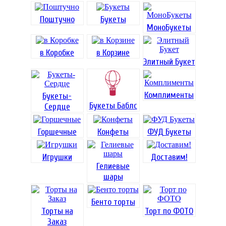
Поштучно
Букеты
МоноБукеты
в Коробке
в Корзине
Элитный Букет
Комплименты
Букеты-
Букеты Баблс
Сердце
Горшечные
Конфеты
ФУД Букеты
Игрушки
Доставим!
Гелиевые
шары
Бенто торты
Торты на
Торт по ФОТО
Заказ