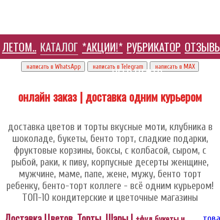
ЛЕТОМ..
КАТАЛОГ
*АКЦИИ!*
РУБРИКАТОР
ОТЗЫВ
+7 905 410 70 10
написать в WhatsApp
написать в Telegram
написать в МАХ
HELP ЦЕНТР
онлайн заказ | доставка одним курьером
доставка цветов и торты вкусные моти, клубника в
шоколаде, букеты, бенто торт, сладкие подарки,
фруктовые корзины, боксы, с колбасой, сыром, с
рыбой, раки, к пиву, корпусные десерты женщине,
мужчине, маме, папе, жене, мужу, бенто торт
ребенку, бенто-торт коллеге - всё одним курьером!
ТОП-10 кондитерские и цветочные магазины
Доставка Цветов, Торты, Шары |
+фуд букеты и
това