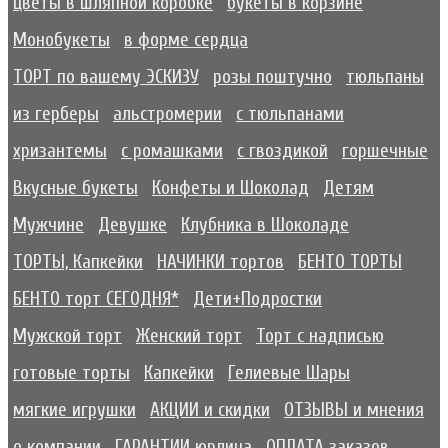
цветы в шляпной коробке
букеты в корзине
Монобукеты
в форме сердца
ТОРТ по вашему ЭСКИЗУ
розы поштучно
тюльпаны
из герберы
альстромерии
с тюльпанами
хризантемы
с ромашками
с гвоздикой
горшечные
Вкусные букеты
Конфеты и Шоколад
Детям
Мужчине
Девушке
Клубника в Шоколаде
ТОРТЫ, Капкейки
НАЧИНКИ тортов
БЕНТО ТОРТЫ
БЕНТО торт СЕГОДНЯ*
Дети+Подростки
Мужской торт
Женский торт
Торт с надписью
готовые торты
Капкейки
Гелиевые Шары
мягкие игрушки
АКЦИИ и скидки
ОТЗЫВЫ и мнения
о компании
ГАРАНТИИ юрлица
ОПЛАТА заказов