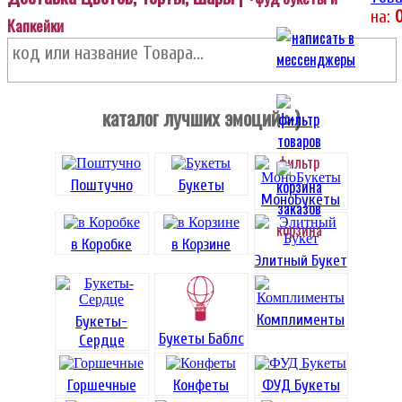
на:
Капкейки
каталог лучших эмоций :-)
фильтр
Поштучно
Букеты
МоноБукеты
корзина
в Коробке
в Корзине
Элитный Букет
Комплименты
Букеты-
Букеты Баблс
Сердце
Горшечные
Конфеты
ФУД Букеты