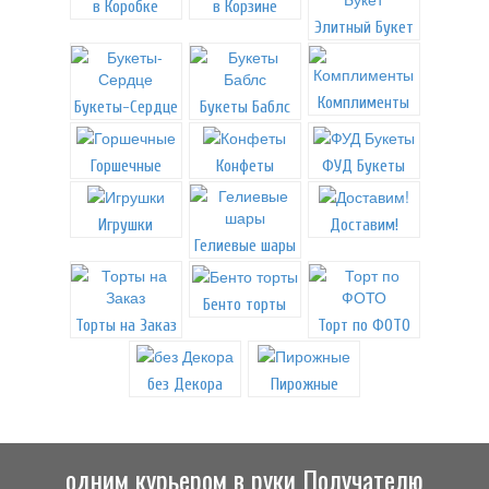
в Коробке
в Корзине
Элитный Букет
Комплименты
Букеты-Сердце
Букеты Баблс
Горшечные
Конфеты
ФУД Букеты
Игрушки
Доставим!
Гелиевые шары
Бенто торты
Торты на Заказ
Торт по ФОТО
без Декора
Пирожные
одним курьером в руки Получателю