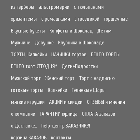
из герберы
альстромерии
с тюльпанами
хризантемы
с ромашками
с гвоздикой
горшечные
Вкусные букеты
Конфеты и Шоколад
Детям
Мужчине
Девушке
Клубника в Шоколаде
ТОРТЫ, Капкейки
НАЧИНКИ тортов
БЕНТО ТОРТЫ
БЕНТО торт СЕГОДНЯ*
Дети+Подростки
Мужской торт
Женский торт
Торт с надписью
готовые торты
Капкейки
Гелиевые Шары
мягкие игрушки
АКЦИИ и скидки
ОТЗЫВЫ и мнения
о компании
ГАРАНТИИ юрлица
ОПЛАТА заказов
о Доставке..
help-центр ЗАКАЗЧИКУ!
корзина ЗАКАЗОВ
контакты