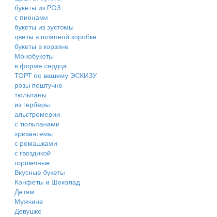
букеты из РОЗ
с пионами
букеты из эустомы
цветы в шляпной коробке
букеты в корзине
Монобукеты
в форме сердца
ТОРТ по вашему ЭСКИЗУ
розы поштучно
тюльпаны
из герберы
альстромерии
с тюльпанами
хризантемы
с ромашками
с гвоздикой
горшечные
Вкусные букеты
Конфеты и Шоколад
Детям
Мужчине
Девушке