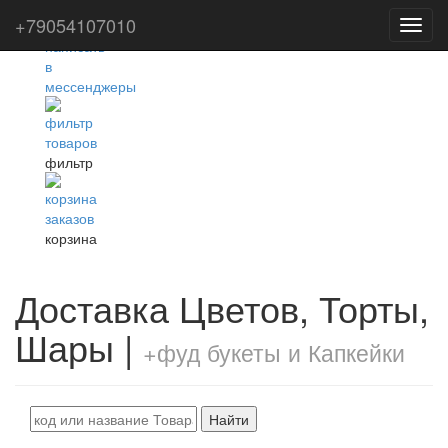
+79054107010
Toggl
navig
фильтр
корзина
Доставка Цветов, Торты,
Шары |
+фуд букеты и Капкейки
Найти