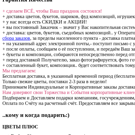
+ сделаем ВСЁ, чтобы Ваш праздник состоялся!
+ доставка цветов, букетов, шариков, фуд композиций, игрушек
+ у нас всегда есть СКИДКИ и АКЦИИ!
+ вы постоянный Заказчик – значит у Вас накопительная сис
+ доставка: цветов, букетов, съедобных композиций.. у Операт
сбора заказов
, за пределы населенного пункта - доставка платна
+ на указанный адрес электронной почты,- поступит письмо с у
+ после оплаты, сообщаем о её поступлении, и передаём Ваш за
+ букеты и композиции, собираются непосредственно перед от
+ перед доставкой Получателю, заказ фотографируется, фото го
+ составленный букет, композиция.. будет соответствовать тому
Мы предлагаем:
Бесплатная доставка, в указанный временной период (бесплатн
Только свежие цветы, поставки 2-3 раза в неделю!
Принимаем Индивидуальные и Корпоративные заказы доставки: 
Нам доверяют свои Торжества и События корпоративные клие
Подбираем и Доставляем подарки компаниям, госучреждениям,
Оплата по Счёту на расчетный счёт. Предоставляем все закры
..кому и когда подарить:)
ЦВЕТЫ ПЛЮС