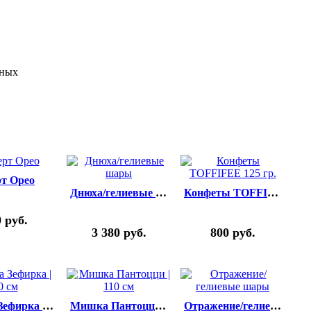
нных
рт Орео
Днюха/гелиевые шары
Конфеты TOFFIFEE 125 гр.
0
руб.
3 380
руб.
800
руб.
Мишка Зефирка | 60 см
Мишка Пантоцци | 110 см
Отражение/гелиевые шары