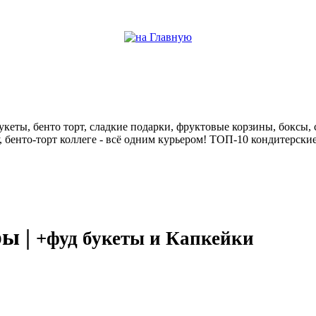
help центр
кеты, бенто торт, сладкие подарки, фруктовые корзины, боксы, с
у, бенто-торт коллеге - всё одним курьером! ТОП-10 кондитерск
ры |
+фуд букеты и Капкейки