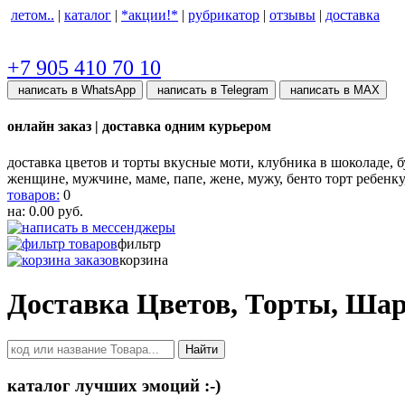
летом..
|
каталог
|
*акции!*
|
рубрикатор
|
отзывы
|
доставка
+7 905 410 70 10
написать в WhatsApp
написать в Telegram
написать в МАХ
онлайн заказ | доставка одним курьером
доставка цветов и торты вкусные моти, клубника в шоколаде, бу
женщине, мужчине, маме, папе, жене, мужу, бенто торт ребенк
товаров:
0
на:
0.00
руб.
фильтр
корзина
Доставка Цветов, Торты, Ша
Найти
каталог лучших эмоций :-)