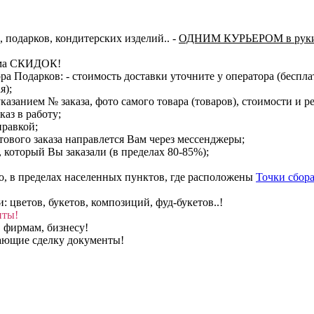
, подарков, кондитерских изделий..
-
ОДНИМ КУРЬЕРОМ в руки
тема СКИДОК!
ора Подарков:
- стоимость доставки уточните у оператора (беспл
я);
казанием № заказа, фото самого товара (товаров), стоимости и р
каз в работу;
правкой;
тового заказа направлется Вам через мессенджеры;
, который Вы заказали (в пределах 80-85%);
о, в пределах населенных пунктов, где расположены
Точки сбора
цветов, букетов, композиций, фуд-букетов..!
нты!
 фирмам, бизнесу!
вающие сделку документы!