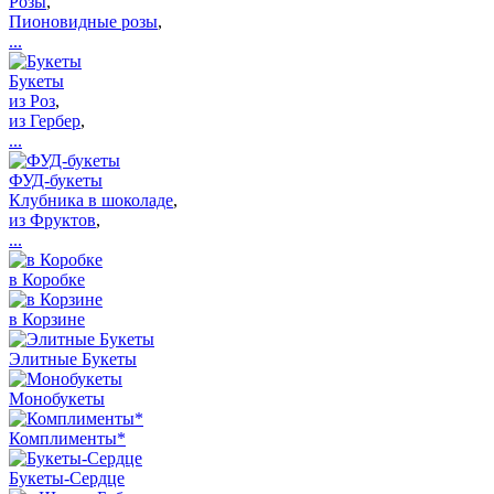
Розы
,
Пионовидные розы
,
...
Букеты
из Роз
,
из Гербер
,
...
ФУД-букеты
Клубника в шоколаде
,
из Фруктов
,
...
в Коробке
в Корзине
Элитные Букеты
Монобукеты
Комплименты*
Букеты-Сердце