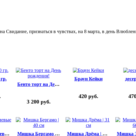
на Свидание, признаться в чувствах, на 8 марта, в день Влюбле
 гр.
Браун Кейки
десе
Бенто торт на День рождения!
.
420
руб.
47
3 200
руб.
Мега Star/гелиевые шары
Мишка Бергамо | 40 см
Мишка Дрёма | 31 см