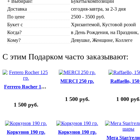
+ Выбирай!
Букеты/композиции
Доставка
сегодня-завтра, за 2-3 дня
По цене
2500 - 3500 руб.
Букет с
Хризантемой, Кустовой розой
Когда?
в День Рождения, на Праздник, 
Кому?
Девушке, Женщине, Коллеге
C этим Подарком часто заказывают:
MERCI 250 гр.
Raffaello, 150
Ferrero Rocher 125 гр.
1 500
руб.
1 000
руб
1 500
руб.
Коркунов 190 гр.
Коркунов 190 гр.