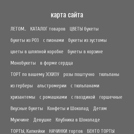
карта сайта
ЛЕТОМ..
КАТАЛОГ товаров
ЦВЕТЫ букеты
букеты из РОЗ
с пионами
букеты из эустомы
цветы в шляпной коробке
букеты в корзине
Монобукеты
в форме сердца
ТОРТ по вашему ЭСКИЗУ
розы поштучно
тюльпаны
из герберы
альстромерии
с тюльпанами
хризантемы
с ромашками
с гвоздикой
горшечные
Вкусные букеты
Конфеты и Шоколад
Детям
Мужчине
Девушке
Клубника в Шоколаде
ТОРТЫ, Капкейки
НАЧИНКИ тортов
БЕНТО ТОРТЫ