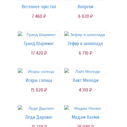
Весеннее чувство
Вопреки
7 460
6 020
руб.
руб.
Гранд Шарминг
Зефир в шоколаде
17 420
6 710
руб.
руб.
Искры солнца
Лайт Мелоди
15 020
4 310
руб.
руб.
Леди Дарлинг
Мадам Наоми
21 270
18 040
руб.
руб.