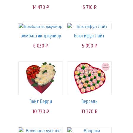
14 470
6 710
руб.
руб.
Бомбастик джуниор
Бьютифул Лайт
6 030
5 090
руб.
руб.
Вайт Берри
Версаль
10 730
13 370
руб.
руб.