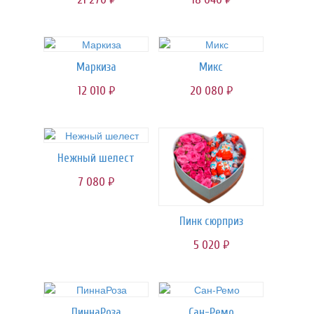
Маркиза
Микс
12 010
20 080
руб.
руб.
Нежный шелест
7 080
руб.
Пинк сюрприз
5 020
руб.
ПиннаРоза
Сан-Ремо