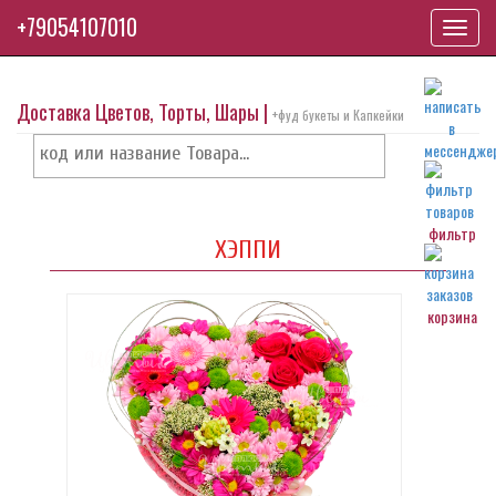
+79054107010
Toggl
navig
Доставка Цветов, Торты, Шары |
+фуд букеты и Капкейки
фильтр
ХЭППИ
корзина