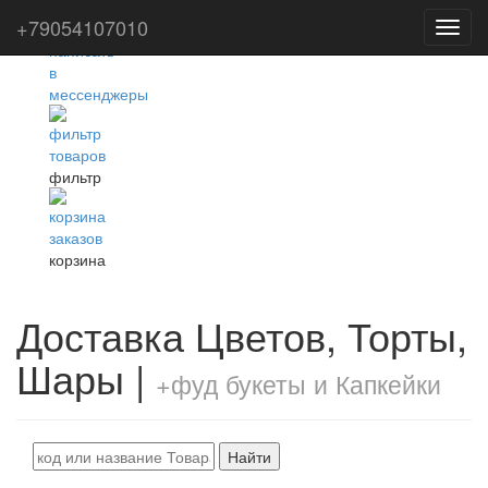
+79054107010
Toggl
navig
фильтр
корзина
Доставка Цветов, Торты,
Шары |
+фуд букеты и Капкейки
Найти