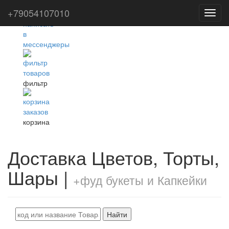
+79054107010
Toggl
navig
фильтр
корзина
Доставка Цветов, Торты,
Шары |
+фуд букеты и Капкейки
Найти