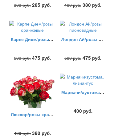
285
руб.
380
руб.
300
руб.
400
руб.
Карпе Дием/розы оранжевые
Лондон Ай/розы пионовидные
475
руб.
475
руб.
500
руб.
500
руб.
Мариачи/эустома, лизиантус
400
руб.
Люксор/розы красно-белые
380
руб.
400
руб.