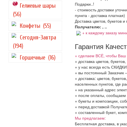
Подарки..!
Гелиевые шары
- стоимость доставки уточ
(56)
пункта - доставка платная)
Доставка цветов, букетов и
Конфеты
(55)
Получателю: , ..
+ к каждому заказу мини
Сегодня-Завтра
Гарантия Качес
(194)
+ сделаем ВСЁ, чтобы Ваш 
Горшечные
(16)
+ доставка цветов, букетов
+ у нас всегда есть СКИДК
+ вы постоянный Заказчик 
+ доставка: цветов, букето
населенных пунктов, где 
+ на указанный адрес элект
+ после оплаты, сообщаем 
+ букеты и композиции, со
+ перед доставкой Получат
+ составленный букет, комп
Мы предлагаем:
Бесплатная доставка, в ук