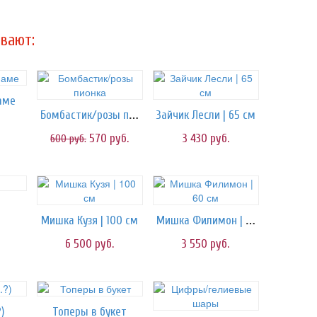
вают:
аме
Бомбастик/розы пионка
Зайчик Лесли | 65 см
570
руб.
3 430
руб.
600
руб.
Мишка Филимон | 60 см
Мишка Кузя | 100 см
6 500
руб.
3 550
руб.
)
Топеры в букет