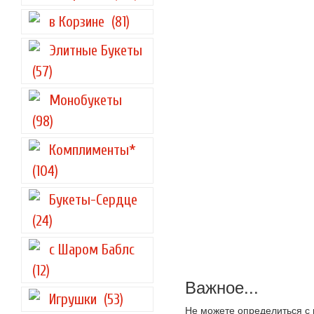
в Корзине
(81)
Элитные Букеты
(57)
Монобукеты
(98)
Комплименты*
(104)
Букеты-Сердце
(24)
с Шаром Баблс
(12)
Важное...
Игрушки
(53)
Не можете определиться с 