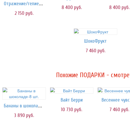
Отражение/гелиевые шары
8 400
руб.
8 400
руб.
2 150
руб.
ШокоФрукт
7 460
руб.
Похожие ПОДАРКИ - смотрет
Вайт Берри
Весеннее чув
Бананы в шоколаде-8 шт.
10 730
руб.
7 460
руб.
3 890
руб.