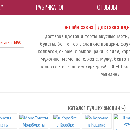
!*
РУБРИКАТОР
ОТЗЫВЫ
онлайн заказ | доставка од
доставка цветов и торты вкусные моти,
исать в МАХ
букеты, бенто торт, сладкие подарки, фру
колбасой, сыром, с рыбой, раки, к пиву, к
мужчине, маме, папе, жене, мужу, бенто т
коллеге - всё одним курьером! ТОП-10 ко
магазины
каталог лучших эмоций :-)
кеты
МоноБукеты
в Коробке
в Корзине