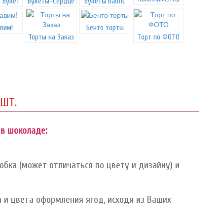
 Букет
Букеты-Сердце
Букеты Баблс
вим!
Бенто торты
Торты на Заказ
Торт по ФОТО
ШТ.
 в шоколаде:
.
бка (может отличаться по цвету и дизайну) и
 и цвета оформления ягод, исходя из Ваших