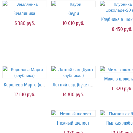
Земляника
Каури
6 380
руб.
10 010
руб.
6 450
руб.
Микс в шокол
Королева Марго (клубника)
Летний сад (букет клубники..)
11 320
руб.
17 610
руб.
14 810
руб.
Нежный шелест
Пылкая любо
7 080
руб.
10 360
руб.