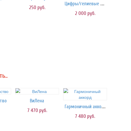
Цифры/гелиевые шары
250
руб.
2 000
руб.
ь..
ство
ВиЛена
Гармоничный аккорд
7 470
руб.
7 480
руб.