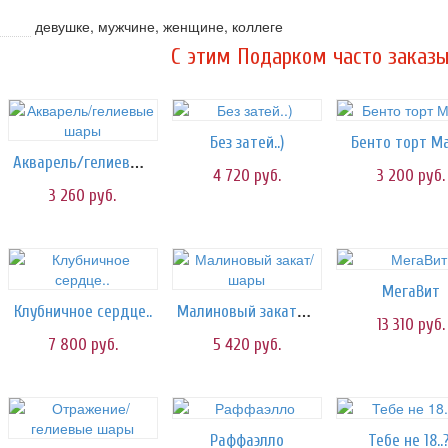
девушке, мужчине, женщине, коллеге
C этим Подарком часто заказы
Без затей..)
Бенто торт М
Акварель/гелиевые шары
4 720
руб.
3 200
руб.
3 260
руб.
МегаВит
Малиновый закат/шары
Клубничное сердце..
13 310
руб.
7 800
руб.
5 420
руб.
Раффаэлло
Тебе не 18..?