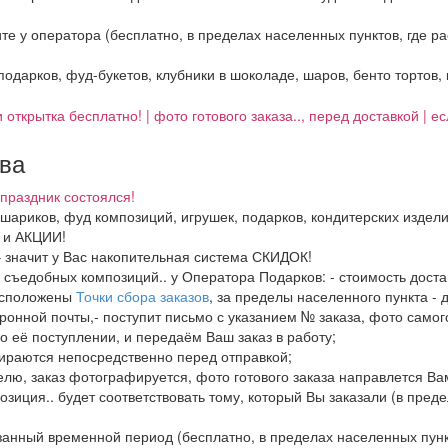
ните у оператора (бесплатно, в пределах населенных пунктов, где 
 подарков, фуд-букетов, клубники в шоколаде, шаров, бенто тортов,
 открытка бесплатно! | фото готового заказа.., перед доставкой | 
тва
праздник состоялся!
, шариков, фуд композиций, игрушек, подарков, кондитерских издел
И и АКЦИИ!
– значит у Вас накопительная система СКИДОК!
в, съедобных композиций.. у Оператора Подарков:
- стоимость дост
расположены
Точки сбора заказов
, за пределы населенного пункта - 
ронной почты,- поступит письмо с указанием № заказа, фото самого
о её поступлении, и передаём Ваш заказ в работу;
бираются непосредственно перед отправкой;
елю, заказ фотографируется, фото готового заказа направлется В
озиция.. будет соответствовать тому, который Вы заказали (в пред
азанный временной период (бесплатно, в пределах населенных пун