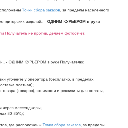
расположены
Точки сбора заказов
, за пределы населенного
 кондитерских изделий.. -
ОДНИМ КУРЬЕРОМ в руки
если Получатель не против, делаем фотоотчёт..
ий..
-
ОДНИМ КУРЬЕРОМ в руки Получателю
;
авки уточните у оператора (бесплатно, в пределах
доставка платная);
 товара (товаров), стоимости и реквизиты для оплаты;
ам через мессенджеры;
елах 80-85%);
ктов, где расположены
Точки сбора заказов
, за пределы