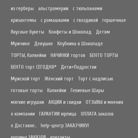
из герберы
альстромерии
с тюльпанами
хризантемы
с ромашками
с гвоздикой
горшечные
Вкусные букеты
Конфеты и Шоколад
Детям
Мужчине
Девушке
Клубника в Шоколаде
ТОРТЫ, Капкейки
НАЧИНКИ тортов
БЕНТО ТОРТЫ
БЕНТО торт СЕГОДНЯ*
Дети+Подростки
Мужской торт
Женский торт
Торт с надписью
готовые торты
Капкейки
Гелиевые Шары
мягкие игрушки
АКЦИИ и скидки
ОТЗЫВЫ и мнения
о компании
ГАРАНТИИ юрлица
ОПЛАТА заказов
о Доставке..
help-центр ЗАКАЗЧИКУ!
корзина ЗАКАЗОВ
контакты