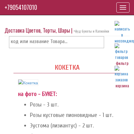
+79054107010
Toggl
navig
Доставка Цветов, Торты, Шары |
+фуд букеты и Капкейки
фильтр
КОКЕТКА
корзина
на фото - БУКЕТ:
Розы - 3 шт.
Розы кустовые пионовидные - 1 шт.
Эустома (лизиантус) - 2 шт.