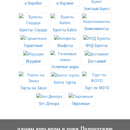
в Коробке
в Корзине
Элитный Букет
Комплименты
Букеты-Сердце
Букеты Баблс
Горшечные
Конфеты
ФУД Букеты
Игрушки
Доставим!
Гелиевые шары
Бенто торты
Торты на Заказ
Торт по ФОТО
без Декора
Пирожные
одним курьером в руки Получателю