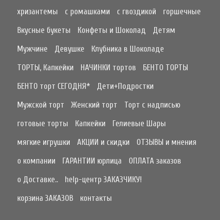
хризантемы
с ромашками
с гвоздикой
горшечные
Вкусные букеты
Конфеты и Шоколад
Детям
Мужчине
Девушке
Клубника в Шоколаде
ТОРТЫ, Капкейки
НАЧИНКИ тортов
БЕНТО ТОРТЫ
БЕНТО торт СЕГОДНЯ*
Дети+Подростки
Мужской торт
Женский торт
Торт с надписью
готовые торты
Капкейки
Гелиевые Шары
мягкие игрушки
АКЦИИ и скидки
ОТЗЫВЫ и мнения
о компании
ГАРАНТИИ юрлица
ОПЛАТА заказов
о Доставке..
help-центр ЗАКАЗЧИКУ!
корзина ЗАКАЗОВ
контакты