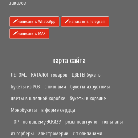
заказов
написать в WhatsApp
написать в Telegram
написать в МАХ
карта сайта
ЛЕТОМ..
КАТАЛОГ товаров
ЦВЕТЫ букеты
букеты из РОЗ
с пионами
букеты из эустомы
цветы в шляпной коробке
букеты в корзине
Монобукеты
в форме сердца
ТОРТ по вашему ЭСКИЗУ
розы поштучно
тюльпаны
из герберы
альстромерии
с тюльпанами