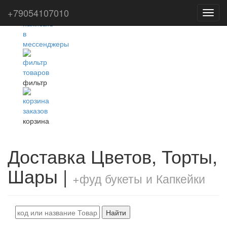
+79054107010
Toggl
navig
фильтр
корзина
Доставка Цветов, Торты,
Шары |
+фуд букеты и Капкейки
Найти