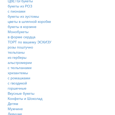
ЦВЕТЫ букеты
букеты из РОЗ
с пионами
букеты из эустомы
цветы в шляпной коробке
букеты в корзине
Монобукеты
в форме сердца
ТОРТ по вашему ЭСКИЗУ
розы поштучно
тюльпаны
из герберы
альстромерии
с тюльпанами
хризантемы
с ромашками
с гвоздикой
горшечные
Вкусные букеты
Конфеты и Шоколад
Детям
Мужчине
Девушке