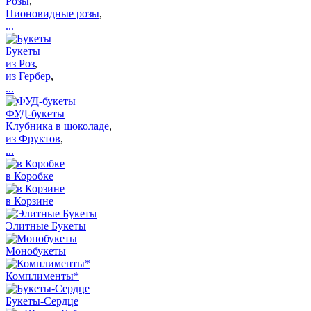
Розы
,
Пионовидные розы
,
...
Букеты
из Роз
,
из Гербер
,
...
ФУД-букеты
Клубника в шоколаде
,
из Фруктов
,
...
в Коробке
в Корзине
Элитные Букеты
Монобукеты
Комплименты*
Букеты-Сердце