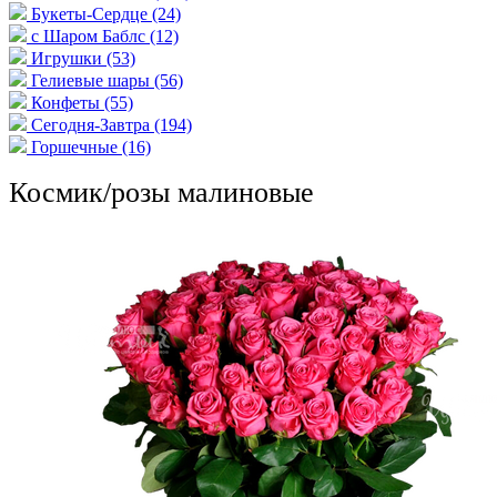
Букеты-Сердце
(24)
с Шаром Баблс
(12)
Игрушки
(53)
Гелиевые шары
(56)
Конфеты
(55)
Сегодня-Завтра
(194)
Горшечные
(16)
Космик/розы малиновые