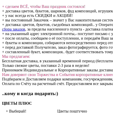
+ сделаем ВСЁ, чтобы Ваш праздник состоялся!
+ доставка цветов, букетов, шариков, фуд композиций, игрушек
+ у нас всегда есть СКИДКИ и АКЦИИ!
+ вы постоянный Заказчик – значит у Вас накопительная сис
+ доставка: цветов, букетов, съедобных композиций.. у Операт
сбора заказов
, за пределы населенного пункта - доставка платна
+ на указанный адрес электронной почты,- поступит письмо с у
+ после оплаты, сообщаем о её поступлении, и передаём Ваш за
+ букеты и композиции, собираются непосредственно перед от
+ перед доставкой Получателю, заказ фотографируется, фото го
+ составленный букет, композиция.. будет соответствовать тому
Мы предлагаем:
Бесплатная доставка, в указанный временной период (бесплатн
Только свежие цветы, поставки 2-3 раза в неделю!
Принимаем Индивидуальные и Корпоративные заказы доставки: 
Нам доверяют свои Торжества и События корпоративные клие
Подбираем и Доставляем подарки компаниям, госучреждениям,
Оплата по Счёту на расчетный счёт. Предоставляем все закры
..кому и когда подарить:)
ЦВЕТЫ ПЛЮС
+ Выбирай!
Цветы поштучно