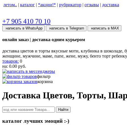
летом..
|
каталог
|
*акции!*
|
рубрикатор
|
отзывы
|
доставка
+7 905 410 70 10
написать в WhatsApp
написать в Telegram
написать в МАХ
онлайн заказ | доставка одним курьером
доставка цветов и торты вкусные моти, клубника в шоколаде, бу
женщине, мужчине, маме, папе, жене, мужу, бенто торт ребенк
товаров:
0
на:
0.00
руб.
фильтр
корзина
Доставка Цветов, Торты, Ша
Найти
каталог лучших эмоций :-)