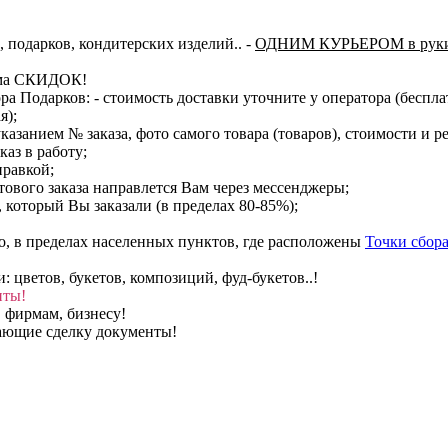
, подарков, кондитерских изделий..
-
ОДНИМ КУРЬЕРОМ в руки
тема СКИДОК!
ора Подарков:
- стоимость доставки уточните у оператора (беспл
я);
казанием № заказа, фото самого товара (товаров), стоимости и р
каз в работу;
правкой;
тового заказа направлется Вам через мессенджеры;
, который Вы заказали (в пределах 80-85%);
о, в пределах населенных пунктов, где расположены
Точки сбора
цветов, букетов, композиций, фуд-букетов..!
нты!
 фирмам, бизнесу!
вающие сделку документы!