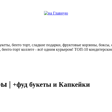
help центр
кеты, бенто торт, сладкие подарки, фруктовые корзины, боксы, с
у, бенто-торт коллеге - всё одним курьером! ТОП-10 кондитерск
ры |
+фуд букеты и Капкейки