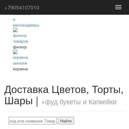
+79054107010
Toggl
navig
фильтр
корзина
Доставка Цветов, Торты,
Шары |
+фуд букеты и Капкейки
Найти