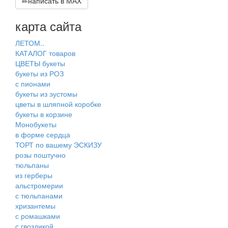
написать в МАХ
карта сайта
ЛЕТОМ..
КАТАЛОГ товаров
ЦВЕТЫ букеты
букеты из РОЗ
с пионами
букеты из эустомы
цветы в шляпной коробке
букеты в корзине
Монобукеты
в форме сердца
ТОРТ по вашему ЭСКИЗУ
розы поштучно
тюльпаны
из герберы
альстромерии
с тюльпанами
хризантемы
с ромашками
с гвоздикой